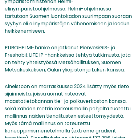
ympäristöministeriön Helmi-
elinympäristöohjelmassa. Helmi-ohjelmassa
tartutaan Suomen luontokadon suurimpaan suoraan
syyhyn eli elinympäristöjen vähenemiseen ja laadun
heikkenemiseen.
PUROHELMI-hanke on jatkanut PienvesiGIS- ja
Freshabit LIFE IP -hankkeissa tehtyä tutkimusta, jota
on tehty yhteistyössä Metsähallituksen, Suomen
Metsäkeskuksen, Oulun yliopiston ja Luken kanssa.
Aineistoon on marraskuussa 2024 lisätty myös tieto
sijainneista, joissa uomat risteävät
maastotietokannan tie- ja polkuverkoston kanssa,
sekä kahden metrin korkeusmallin pohjalta tuotettu
mallinnus näiden tienalitusten esteettömyydestä.
Myös tämä mallinnus on toteutettu
koneoppimismenetelmällä (extreme gradient