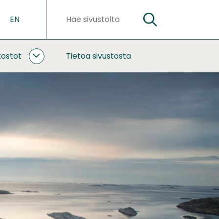
EN
HAE
Hakusanat
kostot
Tietoa sivustosta
YHTEISTYÖ
JA
VERKOSTOT
ALASIVUT