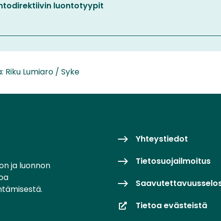
)
todirektiivin luontotyypit
)
a: Riku Lumiaro / Syke
Yhteystiedot
Tietosuojailmoitus
on ja luonnon
toa
Saavutettavuusselo
ntämisestä.
Tietoa evästeistä