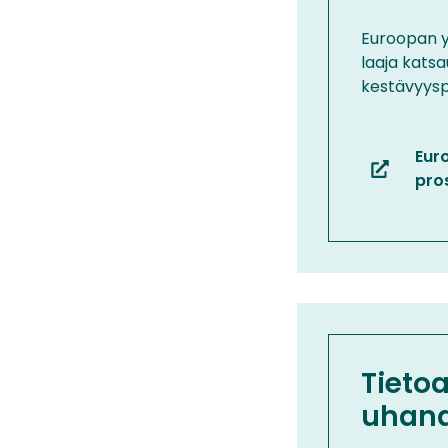
toiseen
palveluun
Euroopan y
laaja kats
kestävyysp
Eur
(siirryt
pros
toiseen
palveluun
Tietoa
uhana