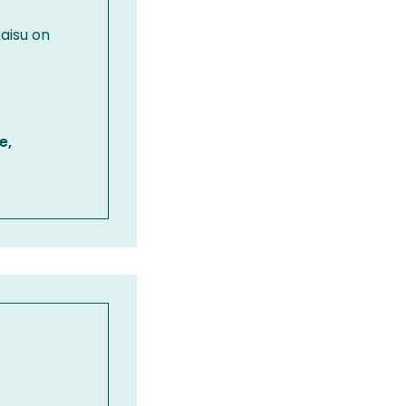
aisu on
e,