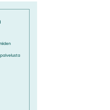
n
 niiden
opalvelusta