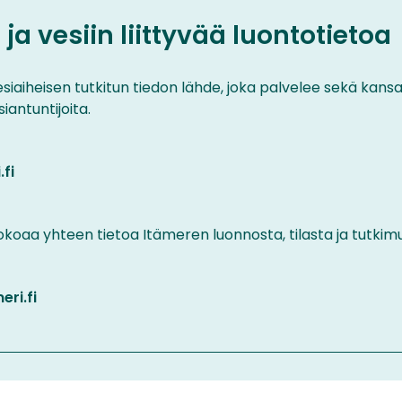
 ja vesiin liittyvää luontotietoa
vesiaiheisen tutkitun tiedon lähde, joka palvelee sekä kansa
siantuntijoita.
.fi
)
kokoaa yhteen tietoa Itämeren luonnosta, tilasta ja tutkim
eri.fi
)