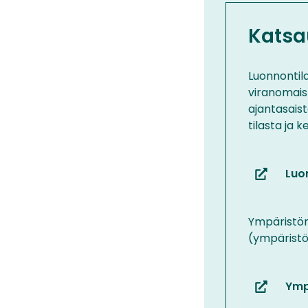
Katsa
Luonnontila
viranomais
ajantasais
tilasta ja k
Luon
(siirryt
toiseen
palveluun
Ympäristön
(ympäristö.
Ymp
(siirryt