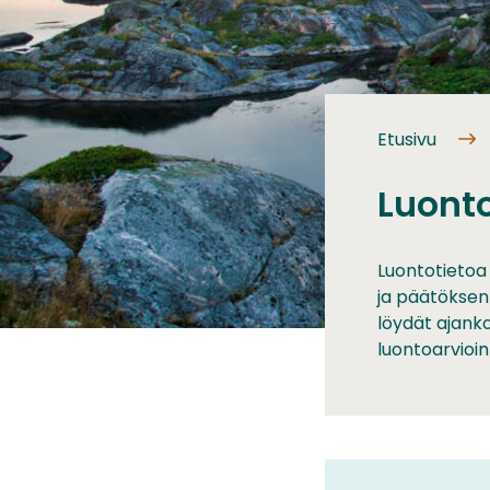
Etusivu
Luonto
Luontotietoa
ja päätöksent
löydät ajanko
luontoarvioin