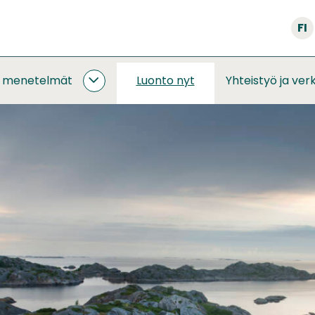
FI
a menetelmät
Luonto nyt
Yhteistyö ja ver
SEURANNAT
JA
MENETELMÄT
ALASIVUT