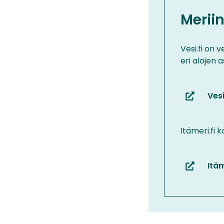
Meriin
Vesi.fi on 
eri alojen a
Vesi
(siirryt
toiseen
palveluun
Itämeri.fi 
Itäm
(siirryt
toiseen
palveluun