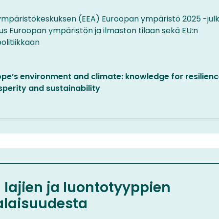
)
mpäristökeskuksen (EEA) Euroopan ympäristö 2025 -julk
aus Euroopan ympäristön ja ilmaston tilaan sekä EU:n
olitiikkaan
ope’s environment and climate: knowledge for resilienc
perity and sustainability
)
 lajien ja luontotyyppien
laisuudesta