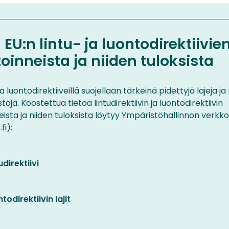
 EU:n lintu- ja luontodirektiivie
oinneista ja niiden tuloksista
ja luontodirektiiveillä suojellaan tärkeinä pidettyjä lajeja ja
töjä. Koostettua tietoa lintudirektiivin ja luontodirektiivin
ista ja niiden tuloksista löytyy Ympäristöhallinnon verkk
fi):
udirektiivi
)
todirektiivin lajit