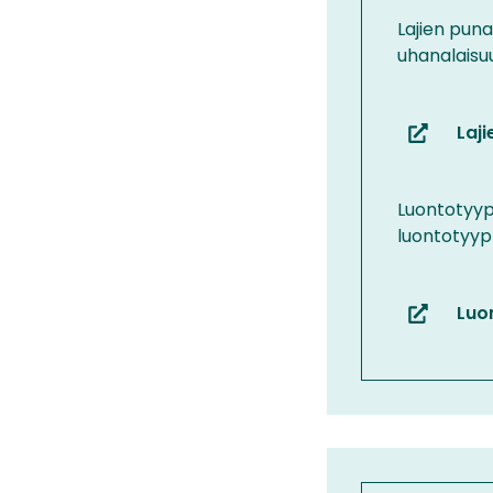
Lajien puna
uhanalaisuu
Laji
(siirryt
toiseen
palveluun
Luontotyyp
luontotyypp
Luo
(siirryt
toiseen
palveluun