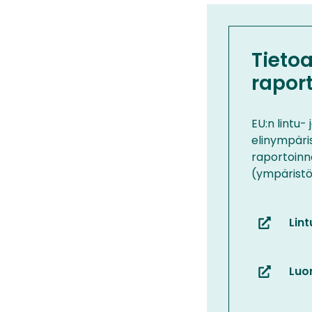
Tietoa
raport
EU:n lintu- 
elinympäris
raportoinne
(ympäristö.
Lint
(siirryt
toiseen
palveluun
Luon
(siirryt
toiseen