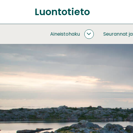
Siirry
Luontotieto
sisältöön
Etusivu
Aineistohaku
Seurannat j
AINEISTOHAKU
ALASIVUT