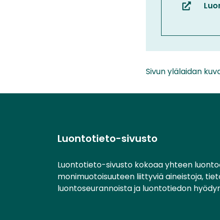
palveluun
Luon
(siirryt
toiseen
palveluun
Sivun ylälaidan kuv
Luontotieto-sivusto
Luontotieto-sivusto kokoaa yhteen luonto
monimuotoisuuteen liittyviä aineistoja, tie
luontoseurannoista ja luontotiedon hyödy