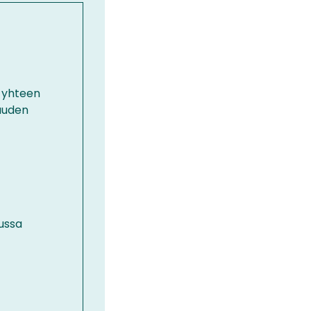
o yhteen
uuden
ussa