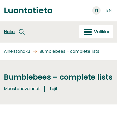
Siirry
Luontotieto
sisältöön
FI
EN
Etusivu
Haku
Valikko
Aineistohaku
Bumblebees – complete lists
Bumblebees – complete lists
Maastohavainnot
Lajit