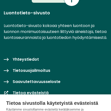
Luontotieto-sivusto
Luontotieto-sivusto kokoaa yhteen luontoon ja
luonnon monimuotoisuuteen liittyviä aineistoja, tietoa
luontoseurannoista ja luontotiedon hyödyntämisestä.
Yhteystiedot
Tietosuojailmoitus
Saavutettavuusseloste
Tietoa evästeistä
Tietoa sivustolla käytetyistä evästeistä
Evästeasetukset
Käytämme sivustollamme evästeitä kerätäksemme ja