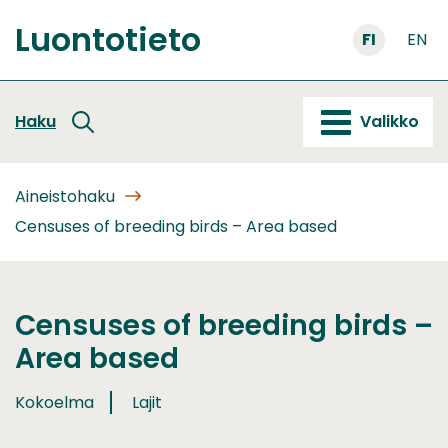
Siirry
Luontotieto
sisältöön
FI
EN
Etusivu
Haku
Valikko
Aineistohaku
Censuses of breeding birds – Area based
Censuses of breeding birds –
Area based
Kokoelma
Lajit