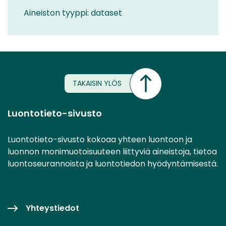
Aineiston tyyppi: dataset
TAKAISIN YLÖS
Luontotieto-sivusto
Luontotieto-sivusto kokoaa yhteen luontoon ja
luonnon monimuotoisuuteen liittyviä aineistoja, tietoa
luontoseurannoista ja luontotiedon hyödyntämisestä.
Yhteystiedot