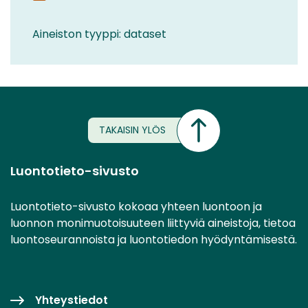
Aineiston tyyppi: dataset
TAKAISIN YLÖS
Luontotieto-sivusto
Luontotieto-sivusto kokoaa yhteen luontoon ja
luonnon monimuotoisuuteen liittyviä aineistoja, tietoa
luontoseurannoista ja luontotiedon hyödyntämisestä.
Yhteystiedot