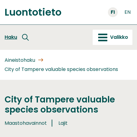
Siirry
Luontotieto
sisältöön
FI
EN
Etusivu
Haku
Valikko
Aineistohaku
City of Tampere valuable species observations
City of Tampere valuable
species observations
Maastohavainnot
Lajit