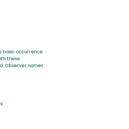
s basic occurrence
ith these
ded. Observer names
ts