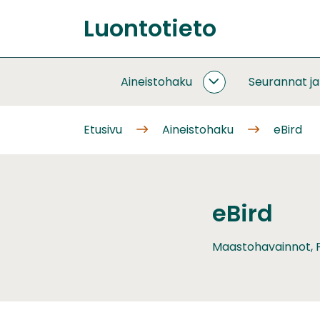
Siirry
Luontotieto
sisältöön
Etusivu
Aineistohaku
Seurannat j
AINEISTOHAKU
ALASIVUT
Etusivu
Aineistohaku
eBird
eBird
Maastohavainnot, P