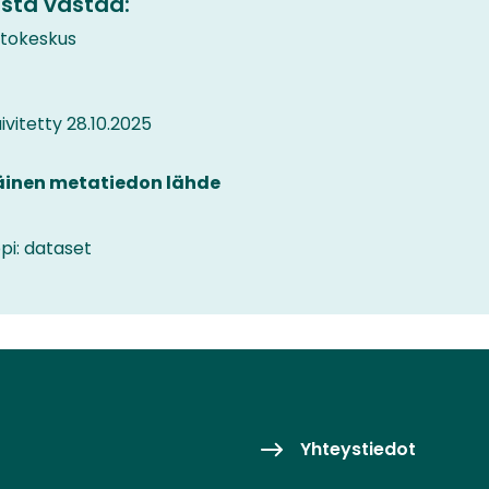
sta vastaa:
etokeskus
vitetty 28.10.2025
äinen metatiedon lähde
pi: dataset
Yhteystiedot