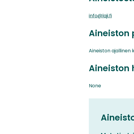
info@laji.fi
Aineiston 
Aineiston ajalline
Aineiston 
None
Aineist