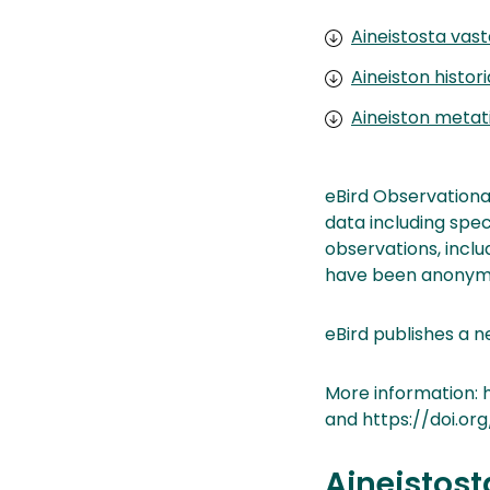
Aineistosta vas
Aineiston histor
Aineiston metat
eBird Observation
data including spec
observations, incl
have been anonym
eBird publishes a n
More information:
and https://doi.org
Aineistos