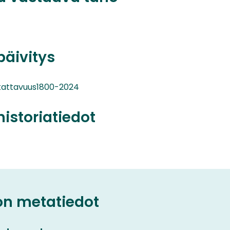
päivitys
n kattavuus1800-2024
historiatiedot
on metatiedot