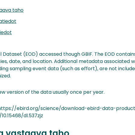
taava taho
iatiedot
iedot
al Dataset (EOD) accessed though GBIF. The EOD contain
ies, date, and location. Additional metadata associated w
uding sampling event data (such as effort), are not inclu
ized.
ew version of the data usually once per year.
 https://ebird.org/science/download-ebird-data-produc
/10.15468/dl.537zjz
ta vastaava taho