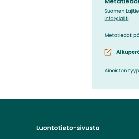
Metatiedoi
Suomen Lajiti
info@laji.fi
Metatiedot päi
Alkuper
Aineiston tyyp
Luontotieto-sivusto