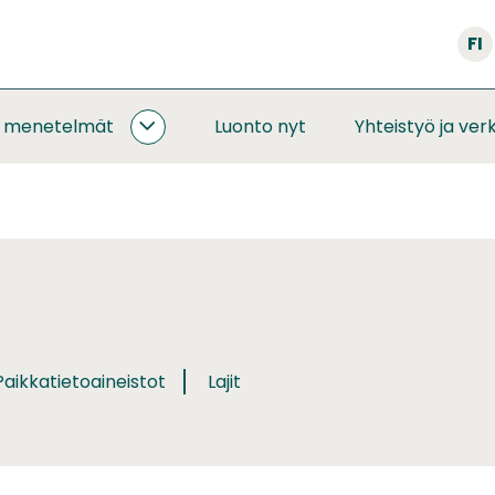
FI
a menetelmät
Luonto nyt
Yhteistyö ja ver
SEURANNAT
JA
MENETELMÄT
ALASIVUT
aikkatietoaineistot
Lajit