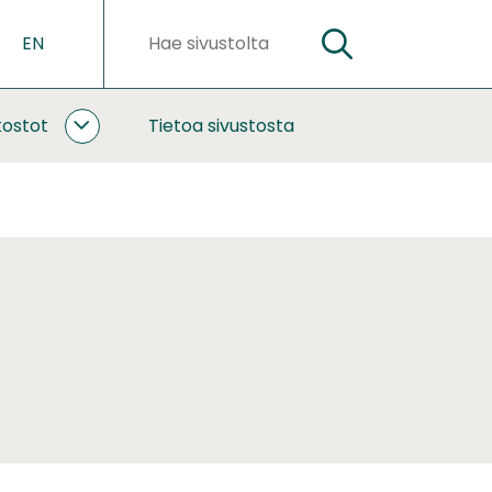
EN
HAE
Hakusanat
kostot
Tietoa sivustosta
YHTEISTYÖ
JA
VERKOSTOT
ALASIVUT