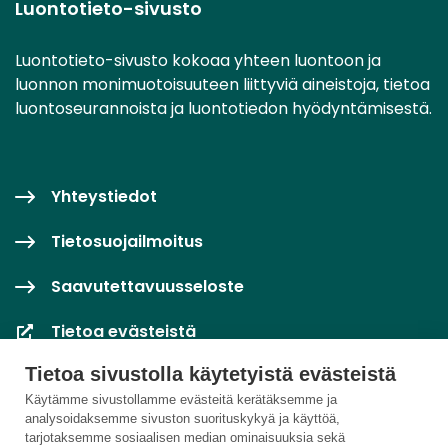
Luontotieto-sivusto
Luontotieto-sivusto kokoaa yhteen luontoon ja
luonnon monimuotoisuuteen liittyviä aineistoja, tietoa
luontoseurannoista ja luontotiedon hyödyntämisestä.
Yhteystiedot
Tietosuojailmoitus
Saavutettavuusseloste
Tietoa evästeistä
Tietoa sivustolla käytetyistä evästeistä
Evästeasetukset
Käytämme sivustollamme evästeitä kerätäksemme ja
analysoidaksemme sivuston suorituskykyä ja käyttöä,
tarjotaksemme sosiaalisen median ominaisuuksia sekä