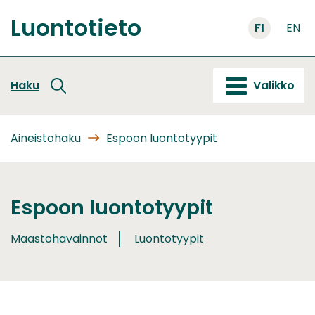
Siirry
Luontotieto
sisältöön
FI
EN
Etusivu
Haku
Valikko
Aineistohaku
Espoon luontotyypit
Espoon luontotyypit
Maastohavainnot
Luontotyypit