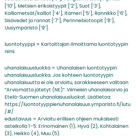
[’10’], Metsien erikoistyypit [’2’], Suot [’3’],
Kalliometsät/kalliot [’4’], Itämeri [’5’], Rannikko [’6’],
Sisävedet ja rannat [’7’], Perinnebiotoopit [’8’],
Uusympäristö [’9’].
luontotyyppi = Kartoittajan ilmoittama luontotyypin
nimi.
uhanalaisuusluokka = Uhanalaisen luontotyypin
uhanalaisuusluokka. Jos kohteen luontotyypin
uhanalaisuutta ei ole arvioitu, sarakkeeseen valitaan
”Arviomatta jätetyt (NE)”. Viimeisin uhanalaisarvio ja
Etelä-Suomen uhanalaisuusluokat. Lisätietoa:
https://luontotyyppienuhanalaisuus.ymparisto.fi/lutu
/#/.
edustavuus = Arvioitu erillisen ohjeen mukaisesti
asteikolla 1–5: Erinomainen (1), Hyvä (2), Kohtalainen
(3), Heikko (4), Muu (5).