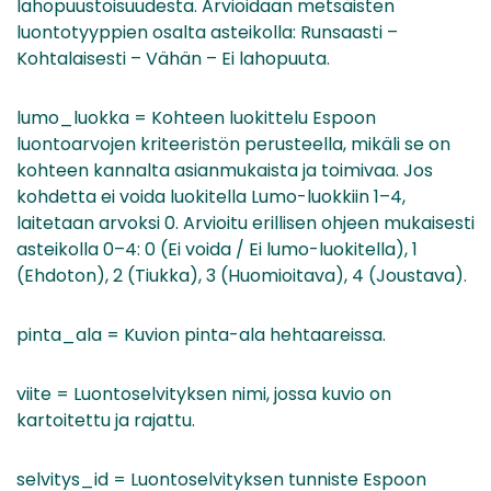
lahopuustoisuudesta. Arvioidaan metsäisten
luontotyyppien osalta asteikolla: Runsaasti –
Kohtalaisesti – Vähän – Ei lahopuuta.
lumo_luokka = Kohteen luokittelu Espoon
luontoarvojen kriteeristön perusteella, mikäli se on
kohteen kannalta asianmukaista ja toimivaa. Jos
kohdetta ei voida luokitella Lumo-luokkiin 1–4,
laitetaan arvoksi 0. Arvioitu erillisen ohjeen mukaisesti
asteikolla 0–4: 0 (Ei voida / Ei lumo-luokitella), 1
(Ehdoton), 2 (Tiukka), 3 (Huomioitava), 4 (Joustava).
pinta_ala = Kuvion pinta-ala hehtaareissa.
viite = Luontoselvityksen nimi, jossa kuvio on
kartoitettu ja rajattu.
selvitys_id = Luontoselvityksen tunniste Espoon