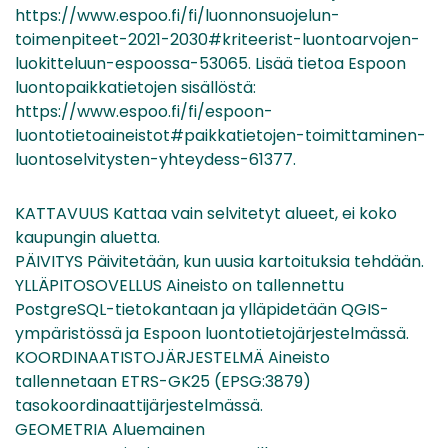
https://www.espoo.fi/fi/luonnonsuojelun-
toimenpiteet-2021-2030#kriteerist-luontoarvojen-
luokitteluun-espoossa-53065. Lisää tietoa Espoon
luontopaikkatietojen sisällöstä:
https://www.espoo.fi/fi/espoon-
luontotietoaineistot#paikkatietojen-toimittaminen-
luontoselvitysten-yhteydess-61377.
KATTAVUUS Kattaa vain selvitetyt alueet, ei koko
kaupungin aluetta.
PÄIVITYS Päivitetään, kun uusia kartoituksia tehdään.
YLLÄPITOSOVELLUS Aineisto on tallennettu
PostgreSQL-tietokantaan ja ylläpidetään QGIS-
ympäristössä ja Espoon luontotietojärjestelmässä.
KOORDINAATISTOJÄRJESTELMÄ Aineisto
tallennetaan ETRS-GK25 (EPSG:3879)
tasokoordinaattijärjestelmässä.
GEOMETRIA Aluemainen