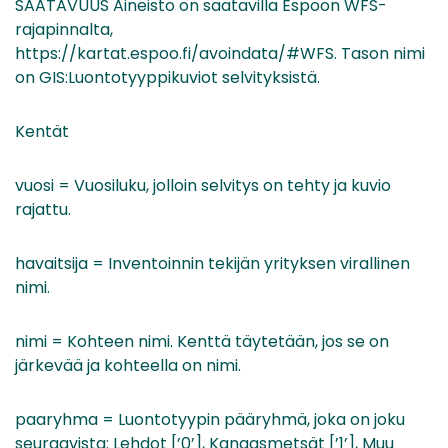
SAATAVUUS Aineisto on saatavilla Espoon WFS-
rajapinnalta,
https://kartat.espoo.fi/avoindata/#WFS. Tason nimi
on GIS:Luontotyyppikuviot selvityksistä.
Kentät
vuosi = Vuosiluku, jolloin selvitys on tehty ja kuvio
rajattu.
havaitsija = Inventoinnin tekijän yrityksen virallinen
nimi.
nimi = Kohteen nimi. Kenttä täytetään, jos se on
järkevää ja kohteella on nimi.
paaryhma = Luontotyypin pääryhmä, joka on joku
seuraavista: Lehdot [’0’], Kangasmetsät [’1’], Muu