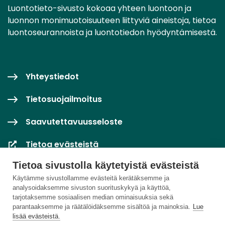
Luontotieto-sivusto kokoaa yhteen luontoon ja
luonnon monimuotoisuuteen liittyviä aineistoja, tietoa
luontoseurannoista ja luontotiedon hyödyntämisestä.
Yhteystiedot
Tietosuojailmoitus
Saavutettavuusseloste
Tietoa evästeistä
Tietoa sivustolla käytetyistä evästeistä
Evästeasetukset
Käytämme sivustollamme evästeitä kerätäksemme ja
analysoidaksemme sivuston suorituskykyä ja käyttöä,
tarjotaksemme sosiaalisen median ominaisuuksia sekä
parantaaksemme ja räätälöidäksemme sisältöä ja mainoksia.
Lue
lisää evästeistä.