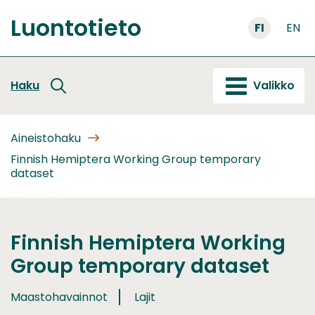
Siirry
Luontotieto
sisältöön
FI
EN
Etusivu
Haku
Valikko
Aineistohaku
Finnish Hemiptera Working Group temporary
dataset
Finnish Hemiptera Working
Group temporary dataset
Maastohavainnot
Lajit