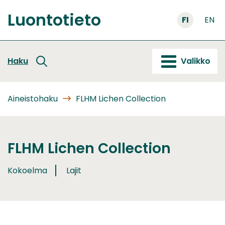
Siirry
Luontotieto
sisältöön
FI
EN
Etusivu
Haku
Valikko
Aineistohaku
FLHM Lichen Collection
FLHM Lichen Collection
Kokoelma
Lajit