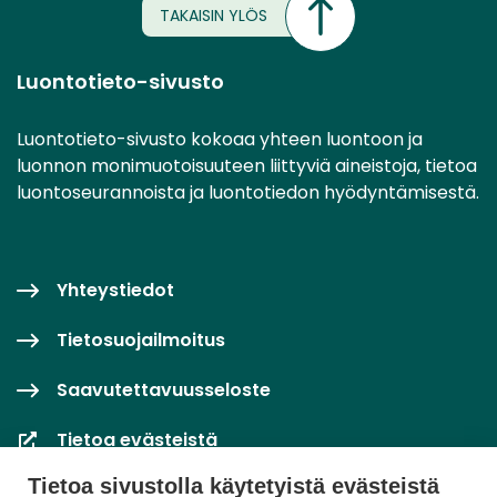
TAKAISIN YLÖS
Luontotieto-sivusto
Luontotieto-sivusto kokoaa yhteen luontoon ja
luonnon monimuotoisuuteen liittyviä aineistoja, tietoa
luontoseurannoista ja luontotiedon hyödyntämisestä.
Yhteystiedot
Tietosuojailmoitus
Saavutettavuusseloste
Tietoa evästeistä
Tietoa sivustolla käytetyistä evästeistä
Evästeasetukset