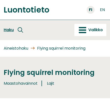
Siirry
Luontotieto
sisältöön
FI
EN
Etusivu
Haku
Valikko
Aineistohaku
Flying squirrel monitoring
Flying squirrel monitoring
Maastohavainnot
Lajit