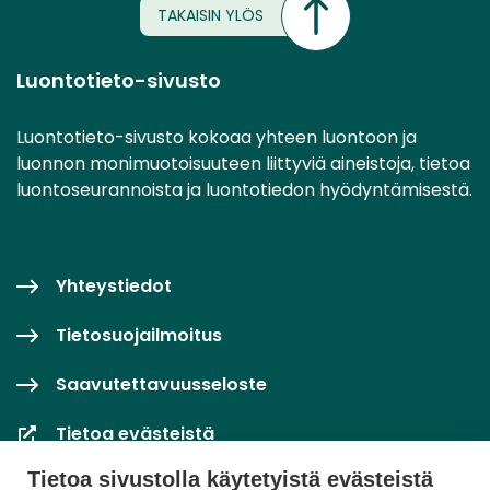
TAKAISIN YLÖS
Luontotieto-sivusto
Luontotieto-sivusto kokoaa yhteen luontoon ja
luonnon monimuotoisuuteen liittyviä aineistoja, tietoa
luontoseurannoista ja luontotiedon hyödyntämisestä.
Yhteystiedot
Tietosuojailmoitus
Saavutettavuusseloste
Tietoa evästeistä
Tietoa sivustolla käytetyistä evästeistä
Evästeasetukset