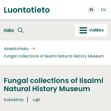
Siirry
Luontotieto
sisältöön
FI
EN
Etusivu
Haku
Valikko
Aineistohaku
Fungal collections of Iisalmi Natural History Museum
Fungal collections of Iisalmi
Natural History Museum
Kokoelma
Lajit