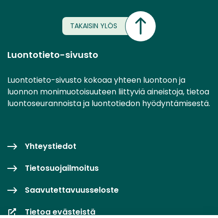
TAKAISIN YLÖS
Luontotieto-sivusto
Luontotieto-sivusto kokoaa yhteen luontoon ja
luonnon monimuotoisuuteen liittyviä aineistoja, tietoa
luontoseurannoista ja luontotiedon hyödyntämisestä.
Yhteystiedot
Tietosuojailmoitus
Saavutettavuusseloste
Tietoa evästeistä