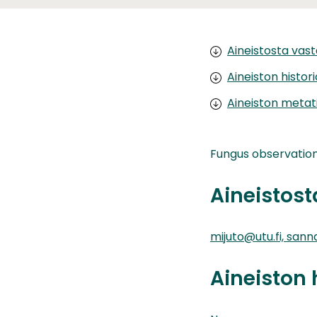
Aineistosta vas
Aineiston histor
Aineiston metat
Fungus observation
Aineistos
mijuto@utu.fi, sann
Aineiston 