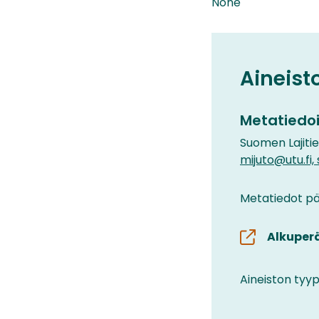
None
Aineist
Metatiedoi
Suomen Lajiti
mijuto@utu.fi,
Metatiedot päi
Alkuper
Aineiston tyyp