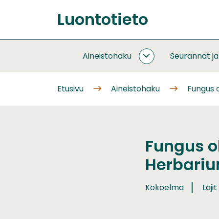
Siirry
Luontotieto
sisältöön
Etusivu
Aineistohaku
Seurannat j
AINEISTOHAKU
ALASIVUT
Etusivu
Aineistohaku
Fungus o
Fungus o
Herbari
Kokoelma
Lajit