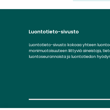
Luontotieto-sivusto
Luontotieto-sivusto kokoaa yhteen luonto
monimuotoisuuteen liittyviä aineistoja, tie
luontoseurannoista ja luontotiedon hyödy