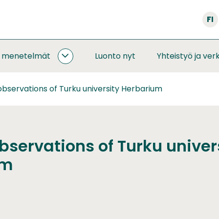
FI
a menetelmät
Luonto nyt
Yhteistyö ja ver
SEURANNAT
JA
MENETELMÄT
bservations of Turku university Herbarium
ALASIVUT
bservations of Turku univer
um