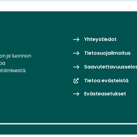
Yhteystiedot
Tietosuojailmoitus
on ja luonnon
toa
Saavutettavuusselo
ntämisestä.
Tietoa evästeistä
Evästeasetukset