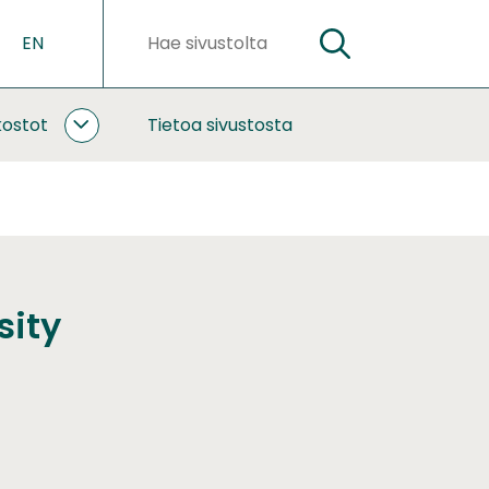
EN
HAE
Hakusanat
kostot
Tietoa sivustosta
YHTEISTYÖ
JA
VERKOSTOT
ALASIVUT
sity