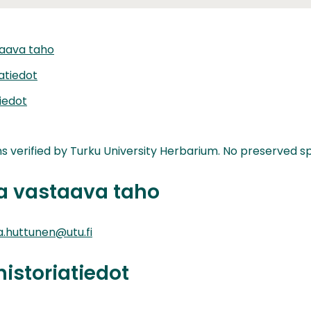
taava taho
iatiedot
iedot
s verified by Turku University Herbarium. No preserved 
ta vastaava taho
a.huttunen@utu.fi
historiatiedot