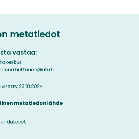
on metatiedot
sta vastaa:
etokeskus
 sanna.huttunen@utu.fi
vitetty 23.10.2024
äinen metatiedon lähde
pi: dataset