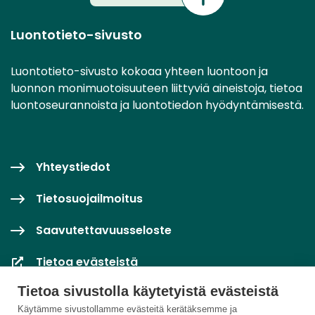
Luontotieto-sivusto
Luontotieto-sivusto kokoaa yhteen luontoon ja
luonnon monimuotoisuuteen liittyviä aineistoja, tietoa
luontoseurannoista ja luontotiedon hyödyntämisestä.
Yhteystiedot
Tietosuojailmoitus
Saavutettavuusseloste
Tietoa evästeistä
Tietoa sivustolla käytetyistä evästeistä
Evästeasetukset
Käytämme sivustollamme evästeitä kerätäksemme ja