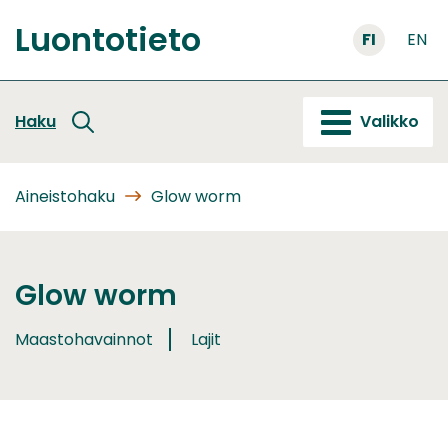
Siirry
Luontotieto
sisältöön
FI
EN
Etusivu
Haku
Valikko
Aineistohaku
Glow worm
Glow worm
Maastohavainnot
Lajit