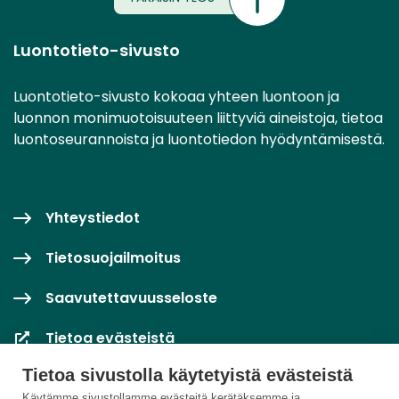
Luontotieto-sivusto
Luontotieto-sivusto kokoaa yhteen luontoon ja
luonnon monimuotoisuuteen liittyviä aineistoja, tietoa
luontoseurannoista ja luontotiedon hyödyntämisestä.
Yhteystiedot
Tietosuojailmoitus
Saavutettavuusseloste
Tietoa evästeistä
Tietoa sivustolla käytetyistä evästeistä
Evästeasetukset
Käytämme sivustollamme evästeitä kerätäksemme ja