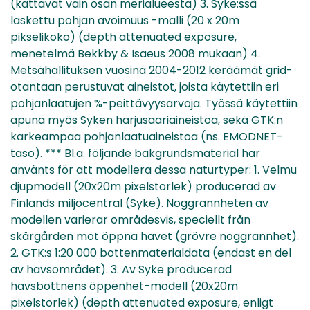
(kattavat vain osan merialueesta) 3. Syke:ssä
laskettu pohjan avoimuus -malli (20 x 20m
pikselikoko) (depth attenuated exposure,
menetelmä Bekkby & Isaeus 2008 mukaan) 4.
Metsähallituksen vuosina 2004-2012 keräämät grid-
otantaan perustuvat aineistot, joista käytettiin eri
pohjanlaatujen %-peittävyysarvoja. Työssä käytettiin
apuna myös Syken harjusaariaineistoa, sekä GTK:n
karkeampaa pohjanlaatuaineistoa (ns. EMODNET-
taso). *** Bl.a. följande bakgrundsmaterial har
använts för att modellera dessa naturtyper: 1. Velmu
djupmodell (20x20m pixelstorlek) producerad av
Finlands miljöcentral (Syke). Noggrannheten av
modellen varierar områdesvis, speciellt från
skärgården mot öppna havet (grövre noggrannhet).
2. GTK:s 1:20 000 bottenmaterialdata (endast en del
av havsområdet). 3. Av Syke producerad
havsbottnens öppenhet-modell (20x20m
pixelstorlek) (depth attenuated exposure, enligt