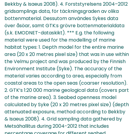
Bekkby & Isaeus 2008). 4. Forststyrelsens 2004–2012
gridsamplings data, för täckningsgraden av olika
bottenmaterial. Dessutom användes Sykes data
över åsöar, samt GTK:s grövre bottenmaterialdata
(s.k. EMODNET-dataskikt). *** E.g. the following
material were used for the modelling of marine
habitat types: 1. Depth model for the entire marine
area (20 x 20 metres pixel size) that was in use within
the Velmu project and was produced by the Finnish
Environment Institute (Syke). The accuracy of the
material varies according to area, especially from
coastal areas to the open seas (coarser resolution).
2. GTK’s 1:20 000 marine geological data (covers part
of the marine area). 3. Seabed openness model
calculated by Syke (20 x 20 metres pixel size) (depth
attenuated exposure, method according to Bekkby
& Isaeus 2008). 4. Grid sampling data gathered by
Metsähallitus during 2004-2012 that includes
percentage coverage for different seabed