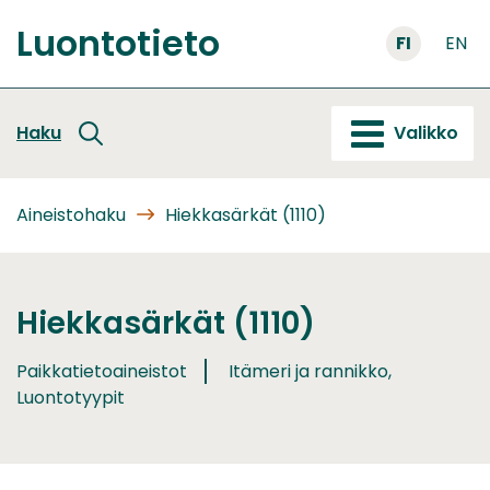
Siirry
Luontotieto
sisältöön
FI
EN
Etusivu
Haku
Valikko
Aineistohaku
Hiekkasärkät (1110)
Hiekkasärkät (1110)
Paikkatietoaineistot
Itämeri ja rannikko,
Luontotyypit