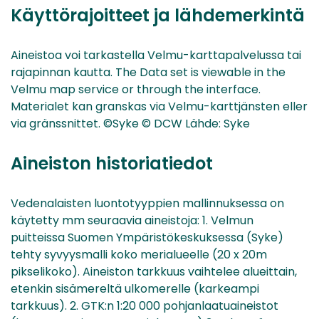
Käyttörajoitteet ja lähdemerkintä
Aineistoa voi tarkastella Velmu-karttapalvelussa tai
rajapinnan kautta. The Data set is viewable in the
Velmu map service or through the interface.
Materialet kan granskas via Velmu-karttjänsten eller
via gränssnittet. ©Syke © DCW Lähde: Syke
Aineiston historiatiedot
Vedenalaisten luontotyyppien mallinnuksessa on
käytetty mm seuraavia aineistoja: 1. Velmun
puitteissa Suomen Ympäristökeskuksessa (Syke)
tehty syvyysmalli koko merialueelle (20 x 20m
pikselikoko). Aineiston tarkkuus vaihtelee alueittain,
etenkin sisämereltä ulkomerelle (karkeampi
tarkkuus). 2. GTK:n 1:20 000 pohjanlaatuaineistot