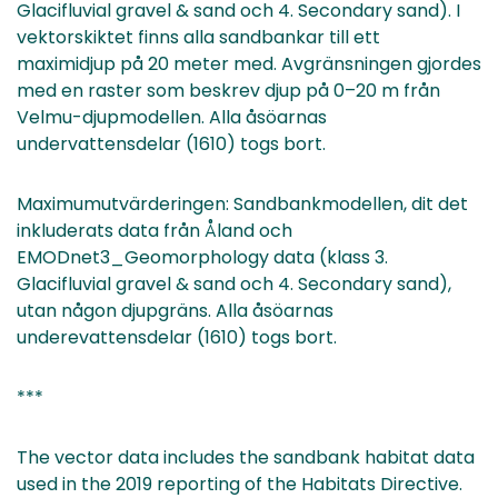
Glacifluvial gravel & sand och 4. Secondary sand). I
vektorskiktet finns alla sandbankar till ett
maximidjup på 20 meter med. Avgränsningen gjordes
med en raster som beskrev djup på 0–20 m från
Velmu-djupmodellen. Alla åsöarnas
undervattensdelar (1610) togs bort.
Maximumutvärderingen: Sandbankmodellen, dit det
inkluderats data från Åland och
EMODnet3_Geomorphology data (klass 3.
Glacifluvial gravel & sand och 4. Secondary sand),
utan någon djupgräns. Alla åsöarnas
underevattensdelar (1610) togs bort.
***
The vector data includes the sandbank habitat data
used in the 2019 reporting of the Habitats Directive.