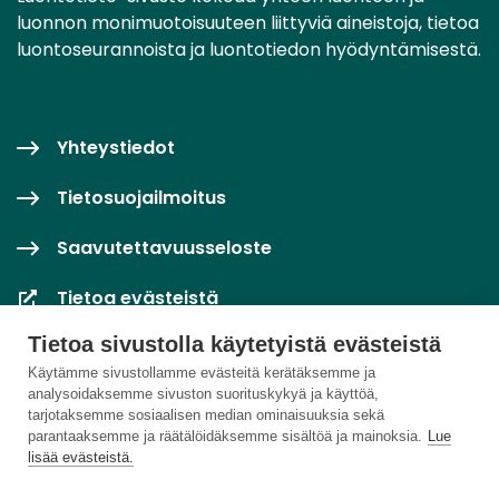
luonnon monimuotoisuuteen liittyviä aineistoja, tietoa
luontoseurannoista ja luontotiedon hyödyntämisestä.
Yhteystiedot
Tietosuojailmoitus
Saavutettavuusseloste
Tietoa evästeistä
Tietoa sivustolla käytetyistä evästeistä
Evästeasetukset
Käytämme sivustollamme evästeitä kerätäksemme ja
analysoidaksemme sivuston suorituskykyä ja käyttöä,
tarjotaksemme sosiaalisen median ominaisuuksia sekä
parantaaksemme ja räätälöidäksemme sisältöä ja mainoksia.
Lue
lisää evästeistä.