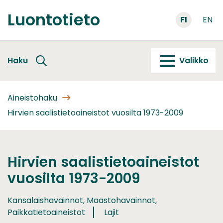
Siirry
Luontotieto
sisältöön
FI
EN
Etusivu
Haku
Valikko
Aineistohaku
Hirvien saalistietoaineistot vuosilta 1973-2009
Hirvien saalistietoaineistot
vuosilta 1973-2009
Kansalaishavainnot, Maastohavainnot,
Paikkatietoaineistot
Lajit