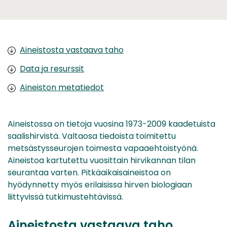
Aineistosta vastaava taho
Data ja resurssit
Aineiston metatiedot
Aineistossa on tietoja vuosina 1973-2009 kaadetuista
saalishirvistä. Valtaosa tiedoista toimitettu
metsästysseurojen toimesta vapaaehtoistyönä.
Aineistoa kartutettu vuosittain hirvikannan tilan
seurantaa varten. Pitkäaikaisaineistoa on
hyödynnetty myös erilaisissa hirven biologiaan
liittyvissä tutkimustehtävissä.
Aineistosta vastaava taho