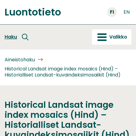
Siirry
Luontotieto
sisältöön
FI
EN
Etusivu
Haku
Valikko
Aineistohaku
Historical Landsat image index mosaics (Hind) –
Historialliset Landsat-kuvaindeksimosaiikit (Hind)
Historical Landsat image
index mosaics (Hind) –
Historialliset Landsat-
kuvaindeksimosaiikit (Hind)