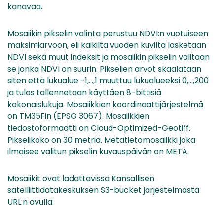
kanavaa.
Mosaiikin pikselin valinta perustuu NDVI:n vuotuiseen
maksimiarvoon, eli kaikilta vuoden kuvilta lasketaan
NDVI sekä muut indeksit ja mosaiikin pikselin valitaan
se jonka NDVI on suurin. Pikselien arvot skaalataan
siten että lukualue -1,…,1 muuttuu lukualueeksi 0,…,200
ja tulos tallennetaan käyttäen 8-bittisiä
kokonaislukuja. Mosaiikkien koordinaattijärjestelmä
on TM35Fin (EPSG 3067). Mosaiikkien
tiedostoformaatti on Cloud-Optimized-Geotiff.
Pikselikoko on 30 metriä. Metatietomosaiikki joka
ilmaisee valitun pikselin kuvauspäivän on META.
Mosaiikit ovat ladattavissa Kansallisen
satelliittidatakeskuksen S3-bucket järjestelmästä
URL:n avulla: