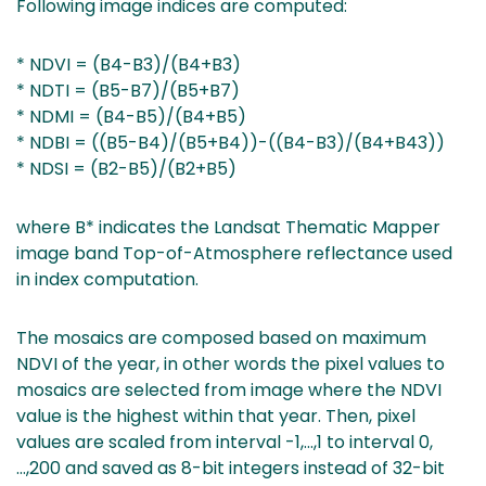
Following image indices are computed:
* NDVI = (B4-B3)/(B4+B3)
* NDTI = (B5-B7)/(B5+B7)
* NDMI = (B4-B5)/(B4+B5)
* NDBI = ((B5-B4)/(B5+B4))-((B4-B3)/(B4+B43))
* NDSI = (B2-B5)/(B2+B5)
where B* indicates the Landsat Thematic Mapper
image band Top-of-Atmosphere reflectance used
in index computation.
The mosaics are composed based on maximum
NDVI of the year, in other words the pixel values to
mosaics are selected from image where the NDVI
value is the highest within that year. Then, pixel
values are scaled from interval -1,…,1 to interval 0,
…,200 and saved as 8-bit integers instead of 32-bit