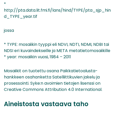
*
http://pta.data.lit.fmi.fi/lans/hind/TYPE/pta_sjp_hin
d_TYPE_year.tif
jossa
* TYPE: mosaiikin tyyppi eli NDVI, NDTI, NDMI, NDBI tai
NDSI eri kuvaindekseille ja META metatietomosaiikille
* year: mosaiikin vuosi, 1984 – 2011
Mosaiikit on tuotettu osana Paikkatietoalusta-
hankkeen osahanketta Satelliittikuvien jakelu ja
prosessointi. Syke:n avoimien tietojen lisenssi on
Creative Commons Attribution 4.0 International.
Aineistosta vastaava taho