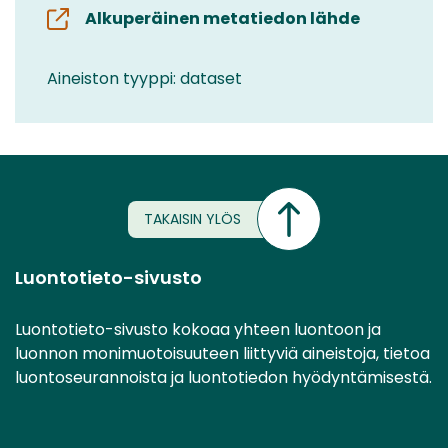
Alkuperäinen metatiedon lähde
Aineiston tyyppi: dataset
TAKAISIN YLÖS
Luontotieto-sivusto
Luontotieto-sivusto kokoaa yhteen luontoon ja
luonnon monimuotoisuuteen liittyviä aineistoja, tietoa
luontoseurannoista ja luontotiedon hyödyntämisestä.