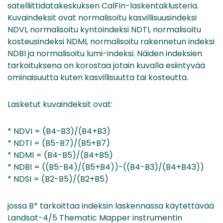
satelliittidatakeskuksen CalFin-laskentaklusteria.
Kuvaindeksit ovat normalisoitu kasvillisuusindeksi
NDVI, normalisoitu kyntöindeksi NDTI, normalisoitu
kosteusindeksi NDMI, normalisoitu rakennetun indeksi
NDBI ja normalisoitu lumi-indeksi. Näiden indeksien
tarkoituksena on korostaa jotain kuvalla esiintyvää
ominaisuutta kuten kasvillisuutta tai kosteutta.
Lasketut kuvaindeksit ovat:
* NDVI = (B4-B3)/(B4+B3)
* NDTI = (B5-B7)/(B5+B7)
* NDMI = (B4-B5)/(B4+B5)
* NDBI = ((B5-B4)/(B5+B4))-((B4-B3)/(B4+B43))
* NDSI = (B2-B5)/(B2+B5)
jossa B* tarkoittaa indeksin laskennassa käytettävää
Landsat-4/5 Thematic Mapper instrumentin