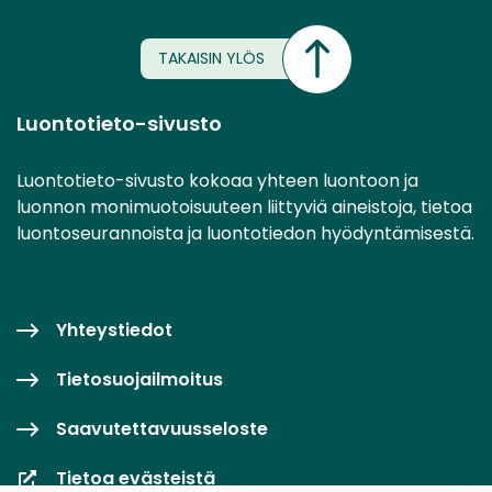
TAKAISIN YLÖS
Luontotieto-sivusto
Luontotieto-sivusto kokoaa yhteen luontoon ja
luonnon monimuotoisuuteen liittyviä aineistoja, tietoa
luontoseurannoista ja luontotiedon hyödyntämisestä.
Yhteystiedot
Tietosuojailmoitus
Saavutettavuusseloste
Tietoa evästeistä