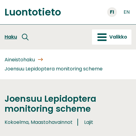
Siirry
Luontotieto
sisältöön
FI
EN
Etusivu
Haku
Valikko
Aineistohaku
Joensuu Lepidoptera monitoring scheme
Joensuu Lepidoptera
monitoring scheme
Kokoelma, Maastohavainnot
Lajit