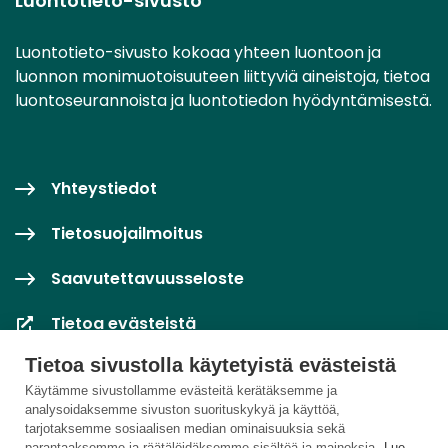
Luontotieto-sivusto
Luontotieto-sivusto kokoaa yhteen luontoon ja
luonnon monimuotoisuuteen liittyviä aineistoja, tietoa
luontoseurannoista ja luontotiedon hyödyntämisestä.
Yhteystiedot
Tietosuojailmoitus
Saavutettavuusseloste
Tietoa evästeistä
Tietoa sivustolla käytetyistä evästeistä
Evästeasetukset
Käytämme sivustollamme evästeitä kerätäksemme ja
analysoidaksemme sivuston suorituskykyä ja käyttöä,
tarjotaksemme sosiaalisen median ominaisuuksia sekä
parantaaksemme ja räätälöidäksemme sisältöä ja mainoksia.
Lue