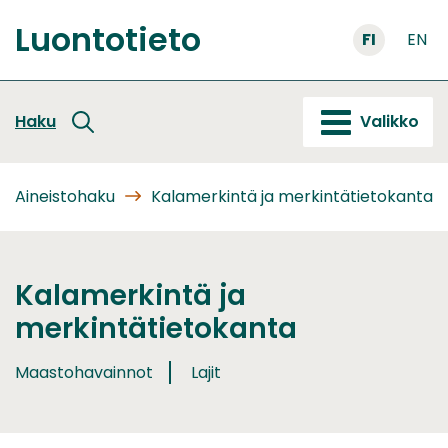
Siirry
Luontotieto
sisältöön
FI
EN
Etusivu
Haku
Valikko
Aineistohaku
Kalamerkintä ja merkintätietokanta
Kalamerkintä ja
merkintätietokanta
Maastohavainnot
Lajit