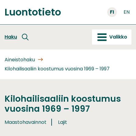
Siirry
Luontotieto
sisältöön
FI
EN
Etusivu
Haku
Valikko
Aineistohaku
Kilohailisaaliin koostumus vuosina 1969 – 1997
Kilohailisaaliin koostumus
vuosina 1969 – 1997
Maastohavainnot
Lajit