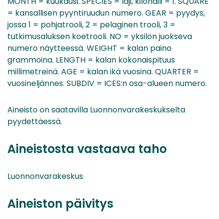
MONTH = kuukausi. SPECIES = laji, kilohaili = 1. SQUARE
= kansallisen pyyntiruudun numero. GEAR = pyydys,
jossa 1 = pohjatrooli, 2 = pelaginen trooli, 3 =
tutkimusaluksen koetrooli. NO = yksilön juokseva
numero näytteessä. WEIGHT = kalan paino
grammoina. LENGTH = kalan kokonaispituus
millimetreinä. AGE = kalan ikä vuosina. QUARTER =
vuosineljännes. SUBDIV = ICES:n osa-alueen numero.
Aineisto on saatavilla Luonnonvarakeskukselta
pyydettäessä.
Aineistosta vastaava taho
Luonnonvarakeskus
Aineiston päivitys