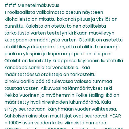
### Menetelmäkuvaus
Troolisaaliista valikoimatta otetun näytteen
kilohaileista on mitattu kokonaispituus ja yksilöt on
punnittu. Kaloista on otettu toinen otoliiteista
tarkoitusta varten teetetyn kirkkaan muovilevyn
kuoppaan iänmääritystä varten. Otoliitit on asetettu
otoliittilevyn kuoppiin siten, että otoliitin tasaisempi
puoli on ylöspäin ja kuperampi puoli on alaspäin.
Otoliitit on kiinnitetty kuoppiinsa ksyleeniin liuotetulla
kanadabalsamilla tai venelakalla. Ikää
määritettäessä otoliitteja on tarkasteltu
binokulaarilla päältä tulevassa valossa tummaa
taustaa vasten. Alkuvuosina iänmääritykset teki
Pekka Vuorinen ja myöhemmin Folke Halling. Ikä on
määritetty hyaliinirenkaiden lukumääränä. Kala
siirtyy seuraavaan ikäryhmään vuodenvaihteessa.
Sähköisen aineiston muuttujat ovat seuraavat: YEAR
= 1900-luvun vuoden kaksi viimeistä numeroa.