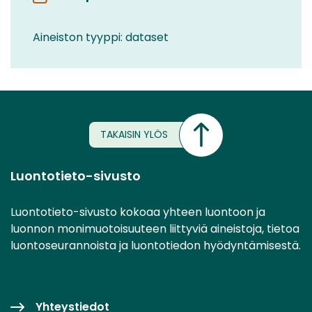
Aineiston tyyppi: dataset
TAKAISIN YLÖS
Luontotieto-sivusto
Luontotieto-sivusto kokoaa yhteen luontoon ja
luonnon monimuotoisuuteen liittyviä aineistoja, tietoa
luontoseurannoista ja luontotiedon hyödyntämisestä.
Yhteystiedot