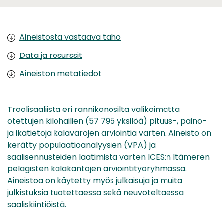
Aineistosta vastaava taho
Data ja resurssit
Aineiston metatiedot
Troolisaaliista eri rannikonosilta valikoimatta
otettujen kilohailien (57 795 yksilöä) pituus-, paino-
ja ikätietoja kalavarojen arviointia varten. Aineisto on
kerätty populaatioanalyysien (VPA) ja
saalisennusteiden laatimista varten ICES:n Itämeren
pelagisten kalakantojen arviointityöryhmässä.
Aineistoa on käytetty myös julkaisuja ja muita
julkistuksia tuotettaessa sekä neuvoteltaessa
saaliskiintiöistä.