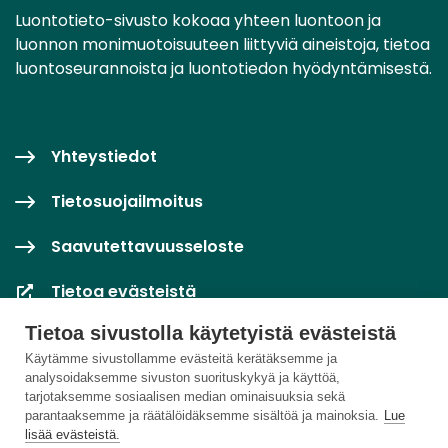
Luontotieto-sivusto kokoaa yhteen luontoon ja
luonnon monimuotoisuuteen liittyviä aineistoja, tietoa
luontoseurannoista ja luontotiedon hyödyntämisestä.
Yhteystiedot
Tietosuojailmoitus
Saavutettavuusseloste
Tietoa evästeistä
Tietoa sivustolla käytetyistä evästeistä
Evästeasetukset
Käytämme sivustollamme evästeitä kerätäksemme ja
analysoidaksemme sivuston suorituskykyä ja käyttöä,
tarjotaksemme sosiaalisen median ominaisuuksia sekä
parantaaksemme ja räätälöidäksemme sisältöä ja mainoksia.
Lue
lisää evästeistä.