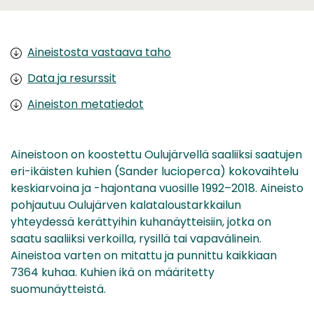
Aineistosta vastaava taho
Data ja resurssit
Aineiston metatiedot
Aineistoon on koostettu Oulujärvellä saaliiksi saatujen
eri-ikäisten kuhien (Sander lucioperca) kokovaihtelu
keskiarvoina ja -hajontana vuosille 1992–2018. Aineisto
pohjautuu Oulujärven kalataloustarkkailun
yhteydessä kerättyihin kuhanäytteisiin, jotka on
saatu saaliiksi verkoilla, rysillä tai vapavälinein.
Aineistoa varten on mitattu ja punnittu kaikkiaan
7364 kuhaa. Kuhien ikä on määritetty
suomunäytteistä.