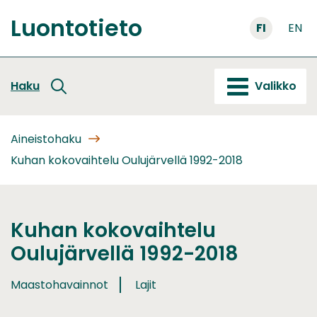
Siirry
Luontotieto
sisältöön
FI
EN
Etusivu
Haku
Valikko
Aineistohaku
Kuhan kokovaihtelu Oulujärvellä 1992-2018
Kuhan kokovaihtelu
Oulujärvellä 1992-2018
Maastohavainnot
Lajit