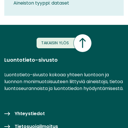
Aineiston tyyppi: dataset
TAKAISIN YLÖS
Luontotieto-sivusto
Luontotieto-sivusto kokoaa yhteen luontoon ja
luonnon monimuotoisuuteen liittyviä aineistoja, tietoa
luontoseurannoista ja luontotiedon hyödyntämisestä.
Yhteystiedot
Tietosuojailmoitus