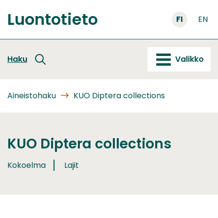
Siirry
Luontotieto
sisältöön
FI
EN
Etusivu
Haku
Valikko
Aineistohaku
KUO Diptera collections
KUO Diptera collections
Kokoelma
Lajit