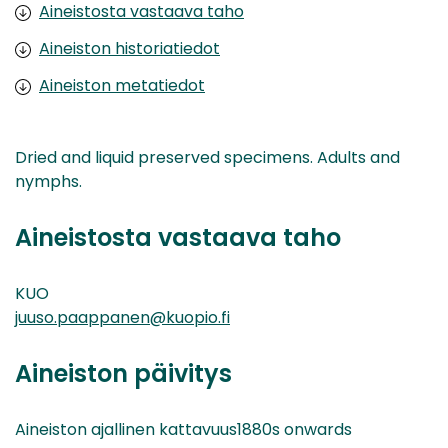
Aineistosta vastaava taho
Aineiston historiatiedot
Aineiston metatiedot
Dried and liquid preserved specimens. Adults and
nymphs.
Aineistosta vastaava taho
KUO
juuso.paappanen@kuopio.fi
Aineiston päivitys
Aineiston ajallinen kattavuus1880s onwards