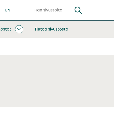
EN
HAE
Hakusanat
kostot
Tietoa sivustosta
YHTEISTYÖ
JA
VERKOSTOT
ALASIVUT