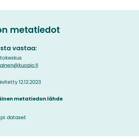
on metatiedot
sta vastaa:
etokeskus
ainen@kuopio.fi
vitetty 12.12.2023
äinen metatiedon lähde
pi: dataset