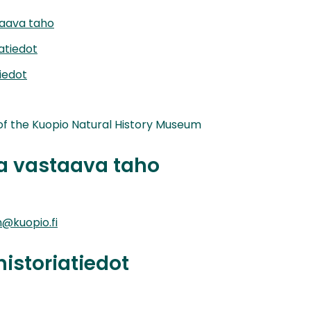
taava taho
iatiedot
iedot
 of the Kuopio Natural History Museum
ta vastaava taho
@kuopio.fi
historiatiedot