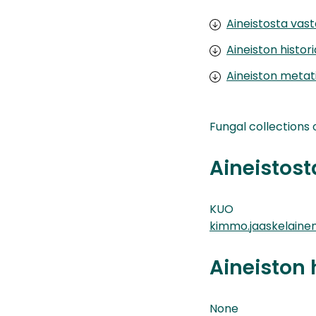
Aineistosta vas
Aineiston histor
Aineiston metat
Fungal collections
Aineistos
KUO
kimmo.jaaskelainen
Aineiston 
None