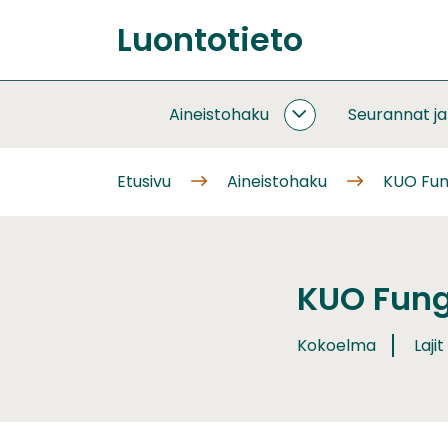
Siirry
Luontotieto
sisältöön
Etusivu
Aineistohaku
Seurannat j
AINEISTOHAKU
ALASIVUT
Etusivu
Aineistohaku
KUO Fun
KUO Fung
Kokoelma
Lajit