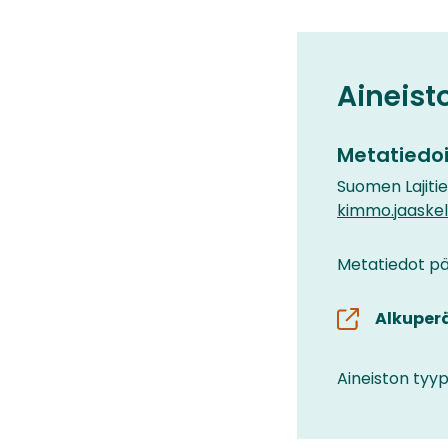
Aineist
Metatiedoi
Suomen Lajiti
kimmo.jaaskel
Metatiedot päi
Alkuper
Aineiston tyyp