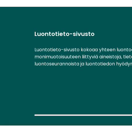
Luontotieto-sivusto
Luontotieto-sivusto kokoaa yhteen luonto
monimuotoisuuteen liittyviä aineistoja, tie
luontoseurannoista ja luontotiedon hyödy