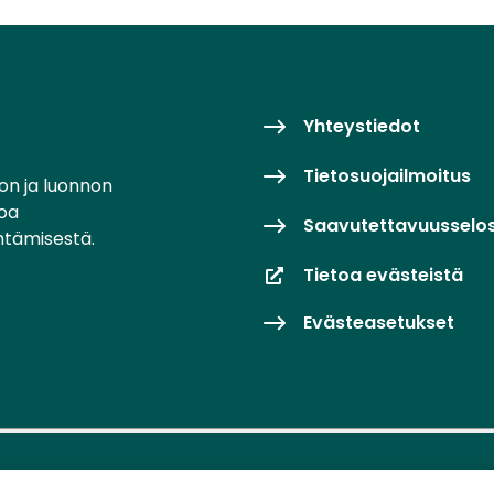
Yhteystiedot
Tietosuojailmoitus
on ja luonnon
toa
Saavutettavuusselo
ntämisestä.
Tietoa evästeistä
Evästeasetukset