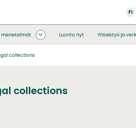
FI
a menetelmät
Luonto nyt
Yhteistyö ja ver
SEURANNAT
JA
MENETELMÄT
gal collections
ALASIVUT
al collections