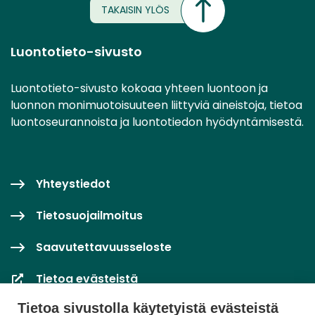
TAKAISIN YLÖS
Luontotieto-sivusto
Luontotieto-sivusto kokoaa yhteen luontoon ja
luonnon monimuotoisuuteen liittyviä aineistoja, tietoa
luontoseurannoista ja luontotiedon hyödyntämisestä.
Yhteystiedot
Tietosuojailmoitus
Saavutettavuusseloste
Tietoa evästeistä
Tietoa sivustolla käytetyistä evästeistä
Evästeasetukset