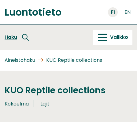
Siirry
Luontotieto
sisältöön
FI
EN
Etusivu
Haku
Valikko
Aineistohaku
KUO Reptile collections
KUO Reptile collections
Kokoelma
Lajit