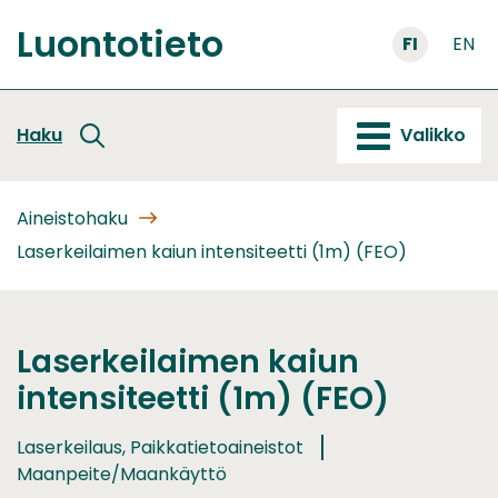
Siirry
Luontotieto
sisältöön
FI
EN
Etusivu
Haku
Valikko
Aineistohaku
Laserkeilaimen kaiun intensiteetti (1m) (FEO)
Laserkeilaimen kaiun
intensiteetti (1m) (FEO)
Laserkeilaus, Paikkatietoaineistot
Maanpeite/Maankäyttö