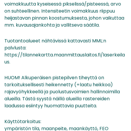
voimakkuutta kyseisessä pikselissä/pisteessä, arvo
on suhteellinen. Intensiteetin voimakkuus riippuu
heijastavan pinnan koostumuksesta, johon vaikuttaa
mm. kuvausajankohta ja vallitseva säätila.
Tuotantoalueet nähtävissä kattavasti MML:n
palvlusta:
https://tilannekartta.maanmittauslaitos.fi/laserkeila
us.
HUOM! Alkuperäisen pistepilven tiheyttä on
tarkoituksellisesti heikennetty (=laatu heikkoa)
rajavyöhykkeellä ja puolustusvoimien hallinnoimilla
alueilla. Tästä syystä näillä alueilla rastereiden
laadussa esiintyy huomattavia puutteita.
Käyttötarkoitus:
ympäristön tila, maanpeite, maankäyttö, FEO