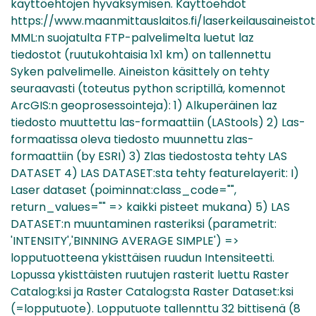
käyttöehtojen hyväksymisen. Käyttöehdot
https://www.maanmittauslaitos.fi/laserkeilausaineisto
MML:n suojatulta FTP-palvelimelta luetut laz
tiedostot (ruutukohtaisia 1x1 km) on tallennettu
Syken palvelimelle. Aineiston käsittely on tehty
seuraavasti (toteutus python scriptillä, komennot
ArcGIS:n geoprosessointeja): 1) Alkuperäinen laz
tiedosto muuttettu las-formaattiin (LAStools) 2) Las-
formaatissa oleva tiedosto muunnettu zlas-
formaattiin (by ESRI) 3) Zlas tiedostosta tehty LAS
DATASET 4) LAS DATASET:sta tehty featurelayerit: I)
Laser dataset (poiminnat:class_code="",
return_values="" => kaikki pisteet mukana) 5) LAS
DATASET:n muuntaminen rasteriksi (parametrit:
'INTENSITY','BINNING AVERAGE SIMPLE') =>
lopputuotteena ykisttäisen ruudun Intensiteetti.
Lopussa ykisttäisten ruutujen rasterit luettu Raster
Catalog:ksi ja Raster Catalog:sta Raster Dataset:ksi
(=lopputuote). Lopputuote tallennttu 32 bittisenä (8