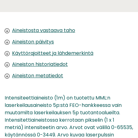
Aineistosta vastaava taho
Aineiston päivitys
Käyttörajoitteet ja lähdemerkintä
Aineiston historiatiedot
Aineiston metatiedot
Intensiteettiaineisto (1m) on tuotettu MML:n
laserkeilausaineisto 5p:stä FEO-hankkeessa vain
muutamilta laserkeilauksen 5p tuotantoalueilta.
Intensitettiaineistossa kerrotaan pikselin (1 x 1
metriä) intensiteetin arvo. Arvot ovat välillä 0-65535,
käytännössä 0-3449. Arvo kuvaa laserpulssin