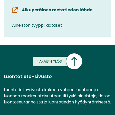
Alkuperäinen metatiedon lähde
Aineiston tyyppi: dataset
TAKAISIN YLÖS
Luontotieto-sivusto
Luontotieto-sivusto kokoaa yhteen luontoon ja
luonnon monimuotoisuuteen liittyviä aineistoja, tietoa
luontoseurannoista ja luontotiedon hyödyntämisestä.