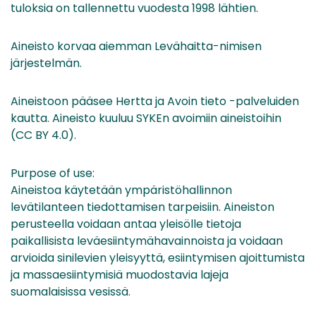
tuloksia on tallennettu vuodesta 1998 lähtien.
Aineisto korvaa aiemman Levähaitta-nimisen
järjestelmän.
Aineistoon pääsee Hertta ja Avoin tieto -palveluiden
kautta. Aineisto kuuluu SYKEn avoimiin aineistoihin
(CC BY 4.0).
Purpose of use:
Aineistoa käytetään ympäristöhallinnon
levätilanteen tiedottamisen tarpeisiin. Aineiston
perusteella voidaan antaa yleisölle tietoja
paikallisista leväesiintymähavainnoista ja voidaan
arvioida sinilevien yleisyyttä, esiintymisen ajoittumista
ja massaesiintymisiä muodostavia lajeja
suomalaisissa vesissä.