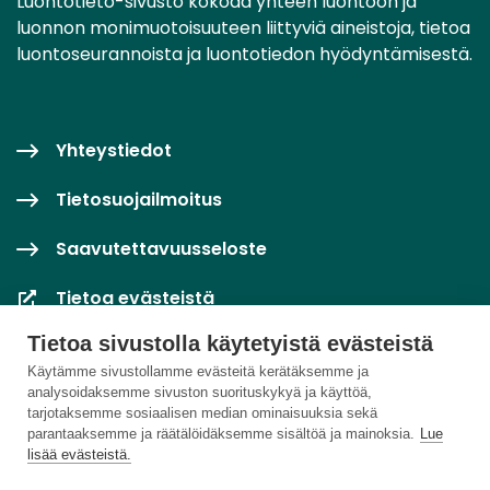
Luontotieto-sivusto kokoaa yhteen luontoon ja
luonnon monimuotoisuuteen liittyviä aineistoja, tietoa
luontoseurannoista ja luontotiedon hyödyntämisestä.
Yhteystiedot
Tietosuojailmoitus
Saavutettavuusseloste
Tietoa evästeistä
Tietoa sivustolla käytetyistä evästeistä
Evästeasetukset
Käytämme sivustollamme evästeitä kerätäksemme ja
analysoidaksemme sivuston suorituskykyä ja käyttöä,
tarjotaksemme sosiaalisen median ominaisuuksia sekä
parantaaksemme ja räätälöidäksemme sisältöä ja mainoksia.
Lue
lisää evästeistä.