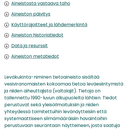
Aineistosta vastaava taho
Aineiston päivitys
Käyttörajoitteet ja lähdemerkintä
Aineiston historiatiedot
Data ja resurssit
Aineiston metatiedot
Leväkukinta-niminen tietoaineisto sisältää
vesiviranomaisten kokoamaa tietoa leväesiintymistä
ja niiden aiheuttajista (valtalajit). Tietoja on
tallennettu 1990-luvun alkupuolelta lähtien. Tiedot
perustuvat sekä yleisöilmoituksiin ja niiden
yhteydessä toimitettuihin levänäytteisiin että
systemaattiseen silmämääräisiin havaintoihin
perustuvaan seurantaan näytteineen, josta saatuja