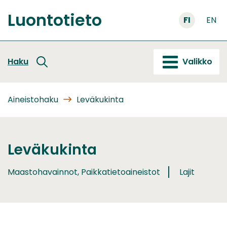
Siirry
Luontotieto
sisältöön
FI
EN
Etusivu
Haku
Valikko
Aineistohaku
Leväkukinta
Leväkukinta
Maastohavainnot, Paikkatietoaineistot
Lajit