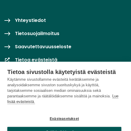
Yhteystiedot
Tietosuojailmoitus
Saavutettavuusseloste
Tietoa evästeistä
Tietoa sivustolla käytetyistä evästeistä
Evästeasetukset
Käytämme sivustollamme evästeitä kerätäksemme ja
analysoidaksemme sivuston suorituskykyä ja käyttöä,
tarjotaksemme sosiaalisen median ominaisuuksia sekä
parantaaksemme ja räätälöidäksemme sisältöä ja mainoksia.
Lue
lisää evästeistä.
Evästeasetukset