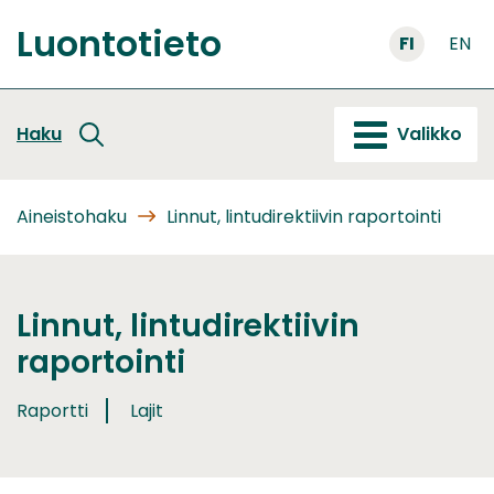
Siirry
Luontotieto
sisältöön
FI
EN
Etusivu
Haku
Valikko
Aineistohaku
Linnut, lintudirektiivin raportointi
Linnut, lintudirektiivin
raportointi
Raportti
Lajit