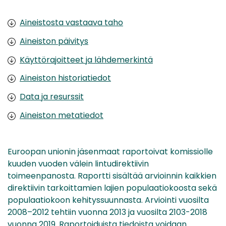
Aineistosta vastaava taho
Aineiston päivitys
Käyttörajoitteet ja lähdemerkintä
Aineiston historiatiedot
Data ja resurssit
Aineiston metatiedot
Euroopan unionin jäsenmaat raportoivat komissiolle
kuuden vuoden välein lintudirektiivin
toimeenpanosta. Raportti sisältää arvioinnin kaikkien
direktiivin tarkoittamien lajien populaatiokoosta sekä
populaatiokoon kehityssuunnasta. Arviointi vuosilta
2008–2012 tehtiin vuonna 2013 ja vuosilta 2103-2018
vuonna 2019. Raportoiduista tiedoista voidaan