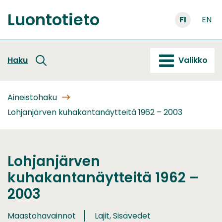
Siirry
Luontotieto
sisältöön
FI
EN
Etusivu
Haku
Valikko
Aineistohaku
Lohjanjärven kuhakantanäytteitä 1962 – 2003
Lohjanjärven
kuhakantanäytteitä 1962 –
2003
Maastohavainnot
Lajit, Sisävedet