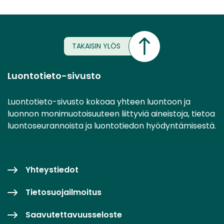
TAKAISIN YLÖS
Luontotieto-sivusto
Luontotieto-sivusto kokoaa yhteen luontoon ja
luonnon monimuotoisuuteen liittyviä aineistoja, tietoa
luontoseurannoista ja luontotiedon hyödyntämisestä.
Yhteystiedot
Tietosuojailmoitus
Saavutettavuusseloste