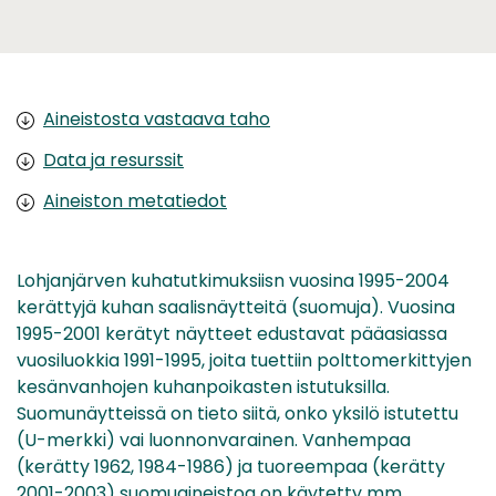
Aineistosta vastaava taho
Data ja resurssit
Aineiston metatiedot
Lohjanjärven kuhatutkimuksiisn vuosina 1995-2004
kerättyjä kuhan saalisnäytteitä (suomuja). Vuosina
1995-2001 kerätyt näytteet edustavat pääasiassa
vuosiluokkia 1991-1995, joita tuettiin polttomerkittyjen
kesänvanhojen kuhanpoikasten istutuksilla.
Suomunäytteissä on tieto siitä, onko yksilö istutettu
(U-merkki) vai luonnonvarainen. Vanhempaa
(kerätty 1962, 1984-1986) ja tuoreempaa (kerätty
2001-2003) suomuaineistoa on käytetty mm.