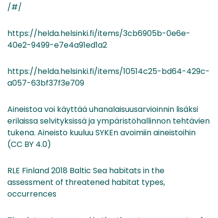
/#/
https://helda.helsinki.fi/items/3cb6905b-0e6e-
40e2-9499-e7e4a91ed1a2
https://helda.helsinki.fi/items/10514c25-bd64-429c-
a057-63bf37f3e709
Aineistoa voi käyttää uhanalaisuusarvioinnin lisäksi
erilaissa selvityksissä ja ympäristöhallinnon tehtävien
tukena. Aineisto kuuluu SYKEn avoimiin aineistoihin
(CC BY 4.0)
RLE Finland 2018 Baltic Sea habitats in the
assessment of threatened habitat types,
occurrences