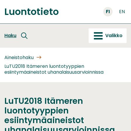
Siirry
Luontotieto
sisältöön
FI
EN
Etusivu
Haku
Valikko
Aineistohaku
LuTU2018 Itämeren luontotyyppien
esiintymäaineistot uhanalaisuusarvioinnissa
LuTU2018 Itämeren
luontotyyppien
esiintymäaineistot
uhanalaisuusarvioinnissa