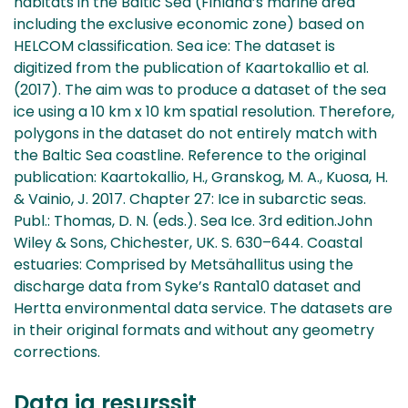
habitats in the Baltic Sea (Finland’s marine area
including the exclusive economic zone) based on
HELCOM classification. Sea ice: The dataset is
digitized from the publication of Kaartokallio et al.
(2017). The aim was to produce a dataset of the sea
ice using a 10 km x 10 km spatial resolution. Therefore,
polygons in the dataset do not entirely match with
the Baltic Sea coastline. Reference to the original
publication: Kaartokallio, H., Granskog, M. A., Kuosa, H.
& Vainio, J. 2017. Chapter 27: Ice in subarctic seas.
Publ.: Thomas, D. N. (eds.). Sea Ice. 3rd edition.John
Wiley & Sons, Chichester, UK. S. 630–644. Coastal
estuaries: Comprised by Metsähallitus using the
discharge data from Syke’s Ranta10 dataset and
Hertta environmental data service. The datasets are
in their original formats and without any geometry
corrections.
Data ja resurssit