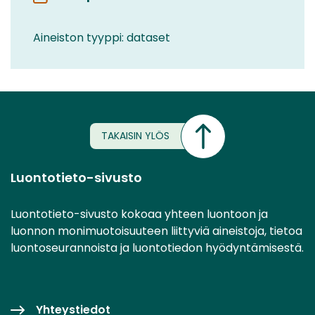
Aineiston tyyppi: dataset
TAKAISIN YLÖS
Luontotieto-sivusto
Luontotieto-sivusto kokoaa yhteen luontoon ja
luonnon monimuotoisuuteen liittyviä aineistoja, tietoa
luontoseurannoista ja luontotiedon hyödyntämisestä.
Yhteystiedot