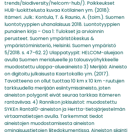
trends/biodiversity/helcom-hub/). Poikkeukset
HUB-luokittelusta kuvaa Kotilainen ym. (2018):
Itämeri. Julk.: Kontula, T. & Raunio, A. (toim.). Suomen
luontotyyppien uhanalaisuus 2018. Luontotyyppien
punainen kirja – Osa 1: Tulokset ja arvioinnin
perusteet. Suomen ympäristökeskus &
ympäristöministeriö, Helsinki. Suomen ympäristö
5/2018. s. 47–62. 2) Ulappatyypit: HELCOM-aluejaon
avulla Suomen merialueelle ja talousvyöhykkeelle
muodostettu ulappa-alueaineisto 3) Merijää: Aineisto
on digitoitu julkaisusta Kaartokallio ym. (2017).
Tavoitteena on ollut tuottaa 10 km x 10 km -ruutujen
tarkkuudella merijään esiintymisaineisto, joten
aineiston polygonit eivät seuraa tarkkaa Itämeren
rantaviivaa. 4) Rannikon jokisuistot: muodostettu
SYKEn Ranta10-aineiston ja Hertta-tietojärjestelmän
virtaamatietojen avulla. Tarkemmat tiedot
aineistojen muodostamisesta aineiston
ominaisuustietojen liitedokumentissa. Aineiston sijainti