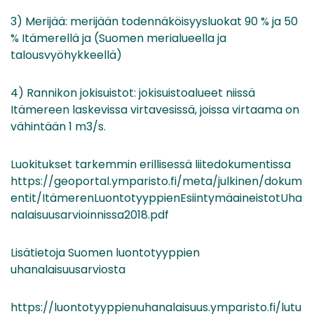
3) Merijää: merijään todennäköisyysluokat 90 % ja 50
% Itämerellä ja (Suomen merialueella ja
talousvyöhykkeellä)
4) Rannikon jokisuistot: jokisuistoalueet niissä
Itämereen laskevissa virtavesissä, joissa virtaama on
vähintään 1 m3/s.
Luokitukset tarkemmin erillisessä liitedokumentissa
https://geoportal.ymparisto.fi/meta/julkinen/dokum
entit/ItämerenLuontotyyppienEsiintymäaineistotUha
nalaisuusarvioinnissa2018.pdf
Lisätietoja Suomen luontotyyppien
uhanalaisuusarviosta
https://luontotyyppienuhanalaisuus.ymparisto.fi/lutu