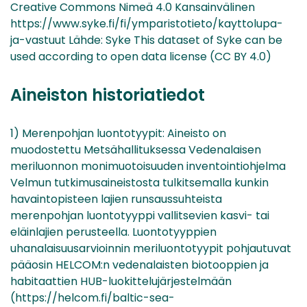
Creative Commons Nimeä 4.0 Kansainvälinen
https://www.syke.fi/fi/ymparistotieto/kayttolupa-
ja-vastuut Lähde: Syke This dataset of Syke can be
used according to open data license (CC BY 4.0)
Aineiston historiatiedot
1) Merenpohjan luontotyypit: Aineisto on
muodostettu Metsähallituksessa Vedenalaisen
meriluonnon monimuotoisuuden inventointiohjelma
Velmun tutkimusaineistosta tulkitsemalla kunkin
havaintopisteen lajien runsaussuhteista
merenpohjan luontotyyppi vallitsevien kasvi- tai
eläinlajien perusteella. Luontotyyppien
uhanalaisuusarvioinnin meriluontotyypit pohjautuvat
pääosin HELCOM:n vedenalaisten biotooppien ja
habitaattien HUB-luokittelujärjestelmään
(https://helcom.fi/baltic-sea-