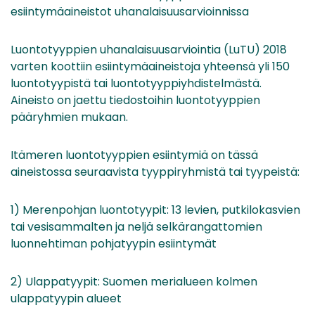
esiintymäaineistot uhanalaisuusarvioinnissa
Luontotyyppien uhanalaisuusarviointia (LuTU) 2018
varten koottiin esiintymäaineistoja yhteensä yli 150
luontotyypistä tai luontotyyppiyhdistelmästä.
Aineisto on jaettu tiedostoihin luontotyyppien
pääryhmien mukaan.
Itämeren luontotyyppien esiintymiä on tässä
aineistossa seuraavista tyyppiryhmistä tai tyypeistä:
1) Merenpohjan luontotyypit: 13 levien, putkilokasvien
tai vesisammalten ja neljä selkärangattomien
luonnehtiman pohjatyypin esiintymät
2) Ulappatyypit: Suomen merialueen kolmen
ulappatyypin alueet