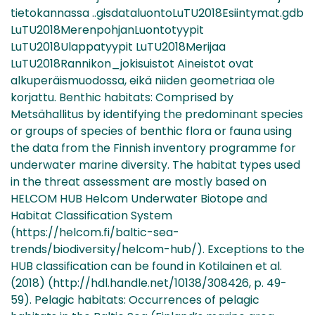
tietokannassa ..gisdataluontoLuTU2018Esiintymat.gdb
LuTU2018MerenpohjanLuontotyypit
LuTU2018Ulappatyypit LuTU2018Merijaa
LuTU2018Rannikon_jokisuistot Aineistot ovat
alkuperäismuodossa, eikä niiden geometriaa ole
korjattu. Benthic habitats: Comprised by
Metsähallitus by identifying the predominant species
or groups of species of benthic flora or fauna using
the data from the Finnish inventory programme for
underwater marine diversity. The habitat types used
in the threat assessment are mostly based on
HELCOM HUB Helcom Underwater Biotope and
Habitat Classification System
(https://helcom.fi/baltic-sea-
trends/biodiversity/helcom-hub/). Exceptions to the
HUB classification can be found in Kotilainen et al.
(2018) (http://hdl.handle.net/10138/308426, p. 49-
59). Pelagic habitats: Occurrences of pelagic