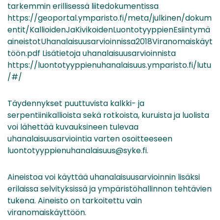
tarkemmin erillisessä liitedokumentissa
https://geoportal.ymparisto.fi/meta/julkinen/dokum
entit/KallioidenJaKivikoidenLuontotyyppienEsiintymä
aineistotUhanalaisuusarvioinnissa2018Viranomaiskäyt
töön.pdf Lisätietoja uhanalaisuusarvioinnista
https://luontotyyppienuhanalaisuus.ymparisto.fi/lutu
/#/
Täydennykset puuttuvista kalkki- ja
serpentiinikallioista sekä rotkoista, kuruista ja luolista
voi lähettää kuvauksineen tulevaa
uhanalaisuusarviointia varten osoitteeseen
luontotyyppienuhanalaisuus@syke.fi.
Aineistoa voi käyttää uhanalaisuusarvioinnin lisäksi
erilaissa selvityksissä ja ympäristöhallinnon tehtävien
tukena. Aineisto on tarkoitettu vain
viranomaiskäyttöön.