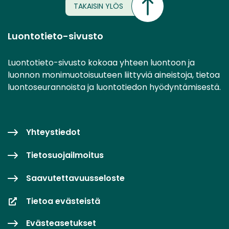
TAKAISIN YLÖS
Luontotieto-sivusto
Luontotieto-sivusto kokoaa yhteen luontoon ja
luonnon monimuotoisuuteen liittyviä aineistoja, tietoa
luontoseurannoista ja luontotiedon hyödyntämisestä.
Yhteystiedot
Tietosuojailmoitus
Saavutettavuusseloste
Tietoa evästeistä
Evästeasetukset