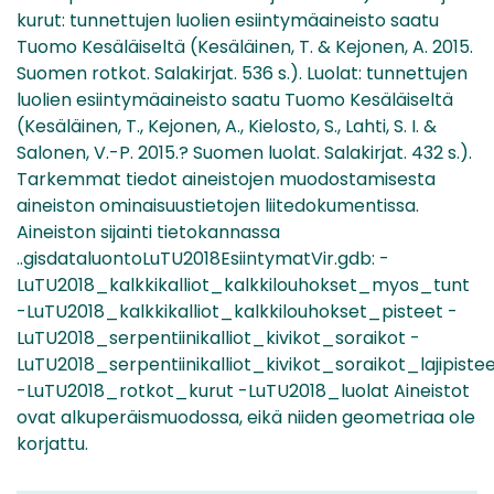
kurut: tunnettujen luolien esiintymäaineisto saatu
Tuomo Kesäläiseltä (Kesäläinen, T. & Kejonen, A. 2015.
Suomen rotkot. Salakirjat. 536 s.). Luolat: tunnettujen
luolien esiintymäaineisto saatu Tuomo Kesäläiseltä
(Kesäläinen, T., Kejonen, A., Kielosto, S., Lahti, S. I. &
Salonen, V.-P. 2015.? Suomen luolat. Salakirjat. 432 s.).
Tarkemmat tiedot aineistojen muodostamisesta
aineiston ominaisuustietojen liitedokumentissa.
Aineiston sijainti tietokannassa
..gisdataluontoLuTU2018EsiintymatVir.gdb: -
LuTU2018_kalkkikalliot_kalkkilouhokset_myos_tunt
-LuTU2018_kalkkikalliot_kalkkilouhokset_pisteet -
LuTU2018_serpentiinikalliot_kivikot_soraikot -
LuTU2018_serpentiinikalliot_kivikot_soraikot_lajipiste
-LuTU2018_rotkot_kurut -LuTU2018_luolat Aineistot
ovat alkuperäismuodossa, eikä niiden geometriaa ole
korjattu.