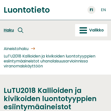
Siirry
Luontotieto
sisältöön
FI
EN
Etusivu
Haku
Valikko
Aineistohaku
LuTU2018 Kallioiden ja kivikoiden luontotyyppien
esiintymäaineistot uhanalaisuusarvioinnissa
viranomaiskäyttöön
LuTU2018 Kallioiden ja
kivikoiden luontotyyppien
esiintymäaineistot