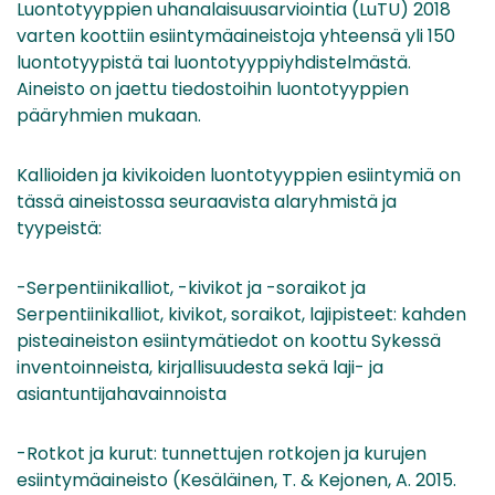
Luontotyyppien uhanalaisuusarviointia (LuTU) 2018
varten koottiin esiintymäaineistoja yhteensä yli 150
luontotyypistä tai luontotyyppiyhdistelmästä.
Aineisto on jaettu tiedostoihin luontotyyppien
pääryhmien mukaan.
Kallioiden ja kivikoiden luontotyyppien esiintymiä on
tässä aineistossa seuraavista alaryhmistä ja
tyypeistä:
-Serpentiinikalliot, -kivikot ja -soraikot ja
Serpentiinikalliot, kivikot, soraikot, lajipisteet: kahden
pisteaineiston esiintymätiedot on koottu Sykessä
inventoinneista, kirjallisuudesta sekä laji- ja
asiantuntijahavainnoista
-Rotkot ja kurut: tunnettujen rotkojen ja kurujen
esiintymäaineisto (Kesäläinen, T. & Kejonen, A. 2015.