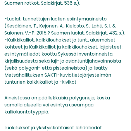
Suomen rotkot. Salakirjat. 536 s.).
-Luolat: tunnettujen luolien esiintymäaineisto
(Kesäläinen, T., Kejonen, A., Kielosto, S., Lahti, S. I. &
Salonen, V.-P. 2015.? Suomen luolat. Salakirjat. 432 s.).
-Kalkkikalliot, kalkkilouhokset ja tunt., aluemaiset
kohteet ja Kalkkikalliot ja kalkkilouhokset, lajipisteet:
esiintymätiedot koottu Sykessä inventoinneista,
kirjallisuudesta sekä laji- ja asiantuntijahavainnoista
(sekä polygoni- että pisteaineistoa) ja lisätty
Metsähallituksen SAKTI-kuviotietojärjestelmän
tunturien kalkkikalliot ja -kivikot
Aineistossa on päällekkäisiä polygoneja, koska
samalla alueella voi esiintyä useampaa
kallioluontotyyppiä.
Luokitukset ja yksityiskohtaiset lähdetiedot