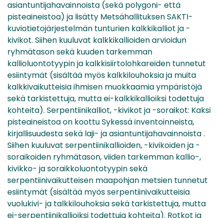
asiantuntijahavainnoista (sekä polygoni- että
pisteaineistoa) ja lisätty Metsähallituksen SAKTI-
kuviotietojärjestelmän tunturien kalkkikalliot ja -
kivikot. Siihen kuuluvat kalkkikallioiden arvioidun
ryhmätason sekä kuuden tarkemman
kallioluontotyypin ja kalkkisiirtolohkareiden tunnetut
esiintymät (sisältää myös kalkkilouhoksia ja muita
kalkkivaikutteisia ihmisen muokkaamia ympäristöjä
sekä tarkistettuja, mutta ei-kalkkikallioiksi todettuja
kohteita). Serpentiinikalliot, -kivikot ja -soraikot: Kaksi
pisteaineistoa on koottu Sykessä inventoinneista,
kirjallisuudesta sekä laji- ja asiantuntijahavainnoista .
Siihen kuuluvat serpentiinikallioiden, -kivikoiden ja -
soraikoiden ryhmätason, viiden tarkemman kallio-,
kivikko- ja soraikkoluontotyypin sekä
serpentiinivaikutteisen maapohjan metsien tunnetut
esiintymät (sisältää myös serpentiinivaikutteisia
vuolukivi- ja talkkilouhoksia sekä tarkistettuja, mutta
ei-serpentiinikallioiksi todettuja kohteita). Rotkot ja