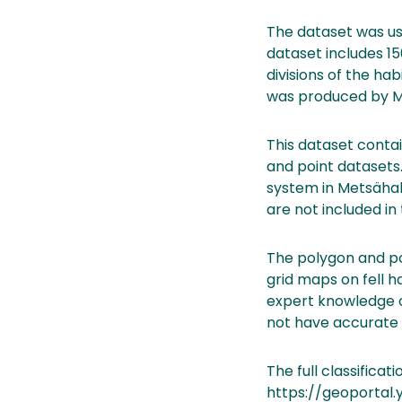
The dataset was us
dataset includes 15
divisions of the ha
was produced by Me
This dataset contai
and point dataset
system in Metsähal
are not included in
The polygon and po
grid maps on fell h
expert knowledge on
not have accurate 
The full classificat
https://geoportal.