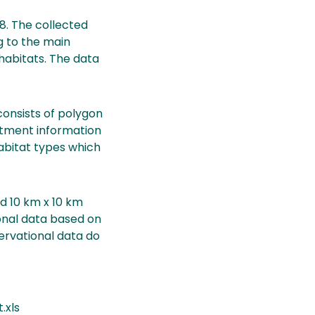
8. The collected
ng to the main
 habitats. The data
consists of polygon
tment information
abitat types which
d 10 km x 10 km
ional data based on
servational data do
.xls