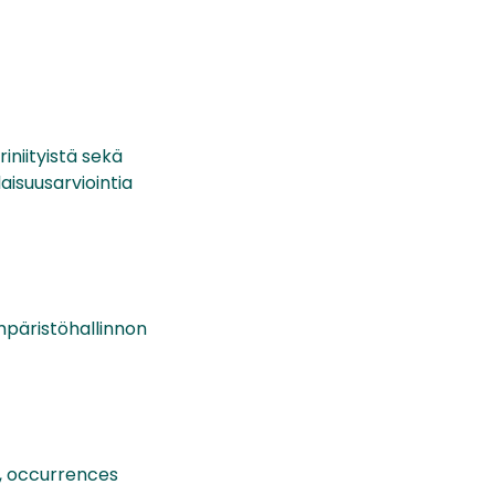
iniityistä sekä
laisuusarviointia
ympäristöhallinnon
s, occurrences