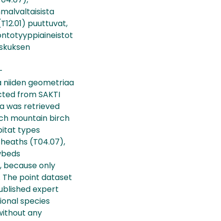
mmalvaltaisista
T12.01) puuttuvat,
uontotyyppiaineistot
eskuksen
-
ä niiden geometriaa
acted from SAKTI
a was retrieved
ich mountain birch
bitat types
 heaths (T04.07),
wbeds
a, because only
. The point dataset
ublished expert
ional species
without any