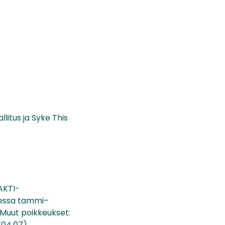
litus ja Syke This
AKTI-
ksessa tammi–
 Muut poikkeukset:
T04.07),