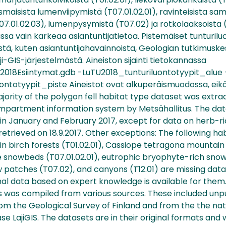
smaisista lumenviipymistä (T07.01.02.01), ravinteisista sa
7.01.02.03), lumenpysymistä (T07.02) ja rotkolaaksoista (
massa vain karkeaa asiantuntijatietoa. Pistemäiset tunturil
istä, kuten asiantuntijahavainnoista, Geologian tutkimusk
ji-GIS-järjestelmästä. Aineiston sijainti tietokannassa
U2018Esiintymat.gdb -LuTU2018_tunturiluontotyypit_alue 
ontotyypit_piste Aineistot ovat alkuperäismuodossa, eik
ajority of the polygon fell habitat type dataset was extr
partment information system by Metsähallitus. The dat
 in January and February 2017, except for data on herb-r
retrieved on 18.9.2017. Other exceptions: The following ha
birch forests (T01.02.01), Cassiope tetragona mountain
e snowbeds (T07.01.02.01), eutrophic bryophyte-rich sno
w patches (T07.02), and canyons (T12.01) are missing dat
al data based on expert knowledge is available for them
pes was compiled from various sources. These included unp
om the Geological Survey of Finland and from the the nat
e LajiGIS. The datasets are in their original formats and 