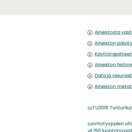
Aineistosta vas
Aineiston päivit
Käyttörajoittee
Aineiston histor
Data ja resurssit
Aineiston metat
LuTU2018 Tunturiluo
Luontotyyppien uhan
yli 150 luontotyypis