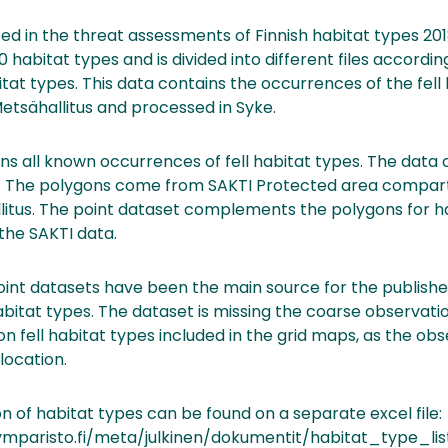
ed in the threat assessments of Finnish habitat types 201
0 habitat types and is divided into different files accordi
bitat types. This data contains the occurrences of the fell
tsähallitus and processed in Syke.
ns all known occurrences of fell habitat types. The data 
s. The polygons come from SAKTI Protected area compar
litus. The point dataset complements the polygons for h
 the SAKTI data.
int datasets have been the main source for the publishe
abitat types. The dataset is missing the coarse observat
 fell habitat types included in the grid maps, as the ob
location.
ion of habitat types can be found on a separate excel file:
ymparisto.fi/meta/julkinen/dokumentit/habitat_type_list