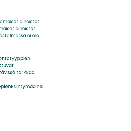
uemaiset aineistot
mäiset aineistot
rjestelmässä ei ole
uontotyyppien
uttuvat
ettävissä tarkkaa
ppienEsiintymäainei