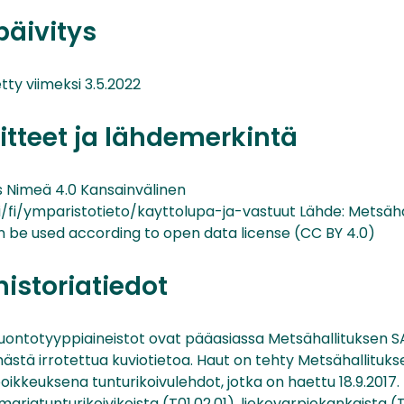
päivitys
tty viimeksi 3.5.2022
itteet ja lähdemerkintä
Nimeä 4.0 Kansainvälinen
/fi/ymparistotieto/kayttolupa-ja-vastuut Lähde: Metsähal
n be used according to open data license (CC BY 4.0)
historiatiedot
luontotyyppiaineistot ovat pääasiassa Metsähallituksen S
mästä irrotettua kuviotietoa. Haut on tehty Metsähallitu
oikkeuksena tunturikoivulehdot, jotka on haettu 18.9.2017.
marjatunturikoivikoista (T01.02.01), liekovarpiokankaista (