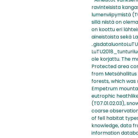
ravinteisista kanga
lumenviipymistä (T0
sillä niistä on ole
on koottu eri lähte
aineistoista sekä La
..gisdataluontoLuT
LuTU2018_tunturilu
ole korjattu. The m
Protected area com
from Metsähallitus
forests, which was 
Empetrum mountain 
eutrophic heathlik
(T07.01.02.03), sno
coarse observation
of fell habitat ty
knowledge, data fr
information databas