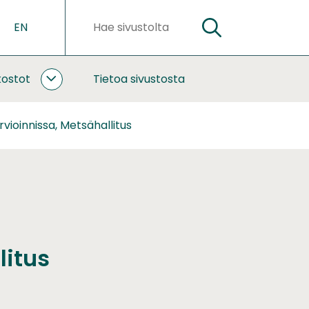
EN
HAE
Hakusanat
kostot
Tietoa sivustosta
YHTEISTYÖ
JA
VERKOSTOT
vioinnissa, Metsähallitus
ALASIVUT
litus