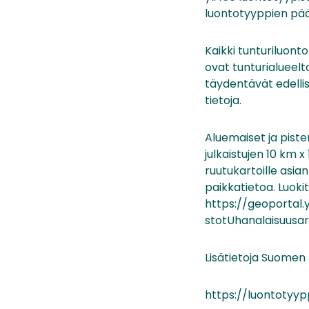
luontotyyppien pä
Kaikki tunturiluont
ovat tunturialueelt
täydentävät edellist
tietoja.
Aluemaiset ja pist
julkaistujen 10 km 
ruutukartoille asian
paikkatietoa. Luoki
https://geoportal.
stotUhanalaisuusar
Lisätietoja Suomen
https://luontotyyp