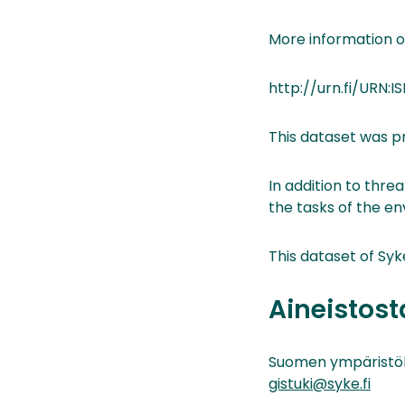
More information o
http://urn.fi/URN:I
This dataset was p
In addition to thr
the tasks of the en
This dataset of Sy
Aineistos
Suomen ympäristö
gistuki@syke.fi