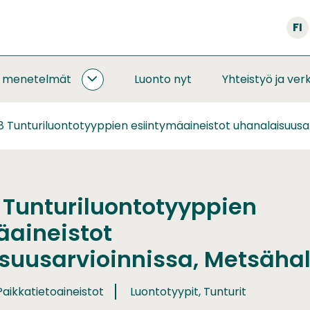
FI
a menetelmät
Luonto nyt
Yhteistyö ja ver
SEURANNAT
JA
MENETELMÄT
 Tunturiluontotyyppien esiintymäaineistot uhanalaisuusar
ALASIVUT
 Tunturiluontotyyppien
äaineistot
suusarvioinnissa, Metsähal
aikkatietoaineistot
Luontotyypit, Tunturit