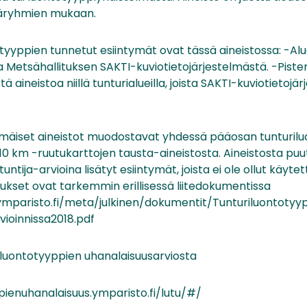
äryhmien mukaan.
otyyppien tunnetut esiintymät ovat tässä aineistossa: -Al
a Metsähallituksen SAKTI-kuviotietojärjestelmästä. -Piste
ä aineistoa niillä tunturialueilla, joista SAKTI-kuviotietojä
emäiset aineistot muodostavat yhdessä pääosan tunturil
x 10 km -ruutukarttojen tausta-aineistosta. Aineistosta pu
tuntija-arvioina lisätyt esiintymät, joista ei ole ollut käyt
tukset ovat tarkemmin erillisessä liitedokumentissa
ymparisto.fi/meta/julkinen/dokumentit/Tunturiluontotyy
vioinnissa2018.pdf
 luontotyyppien uhanalaisuusarviosta
pienuhanalaisuus.ymparisto.fi/lutu/#/