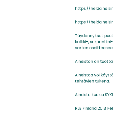
https://helda.hel
https://helda.hel
Täydennykset puuttu
kalkki-, serpentiini
varten osoitteesee
Aineiston on tuotta
Aineistoa voi käyttä
tehtävien tukena.
Aineisto kuuluu SYK
RLE Finland 2018 Fe