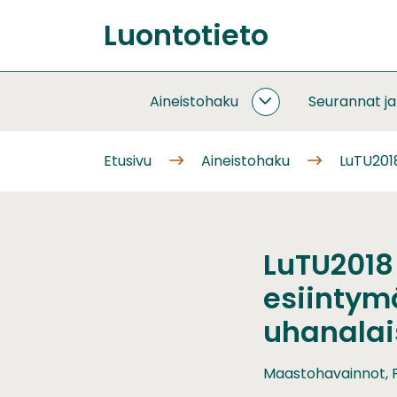
Siirry
Luontotieto
sisältöön
Etusivu
Aineistohaku
Seurannat j
AINEISTOHAKU
ALASIVUT
Etusivu
Aineistohaku
LuTU2018
LuTU2018
esiintym
uhanalai
Maastohavainnot, P