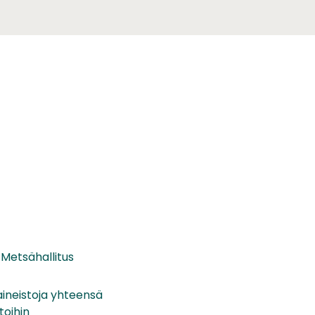
 Metsähallitus
aineistoja yhteensä
toihin