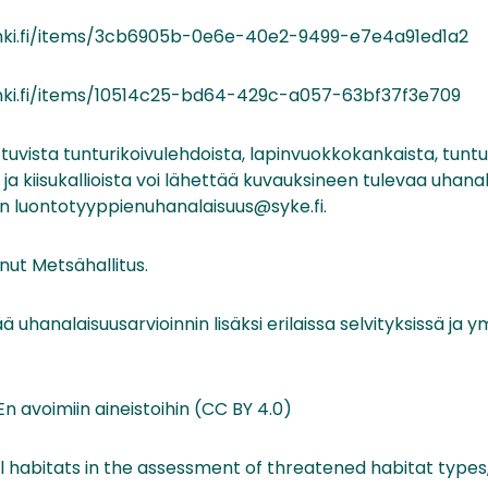
sinki.fi/items/3cb6905b-0e6e-40e2-9499-e7e4a91ed1a2
sinki.fi/items/10514c25-bd64-429c-a057-63bf37f3e709
vista tunturikoivulehdoista, lapinvuokkokankaista, tuntur
- ja kiisukallioista voi lähettää kuvauksineen tulevaa uhana
n luontotyyppienuhanalaisuus@syke.fi.
nut Metsähallitus.
ä uhanalaisuusarvioinnin lisäksi erilaissa selvityksissä ja 
En avoimiin aineistoihin (CC BY 4.0)
ll habitats in the assessment of threatened habitat type