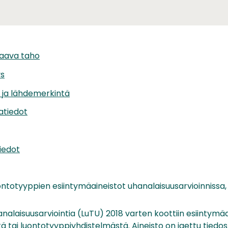
taava taho
ys
t ja lähdemerkintä
iatiedot
iedot
ntotyyppien esiintymäaineistot uhanalaisuusarvioinnissa,
alaisuusarviointia (LuTU) 2018 varten koottiin esiintymä
tä tai luontotyyppiyhdistelmästä. Aineisto on jaettu tiedos