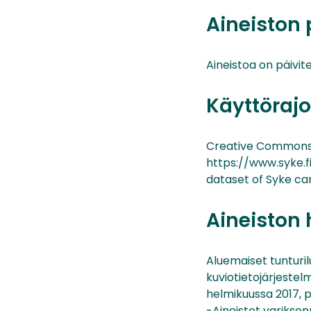
Aineiston 
Aineistoa on päivite
Käyttörajo
Creative Commons 
https://www.syke.fi
dataset of Syke ca
Aineiston 
Aluemaiset tunturi
kuviotietojärjestel
helmikuussa 2017, p
-Aineistot variksen