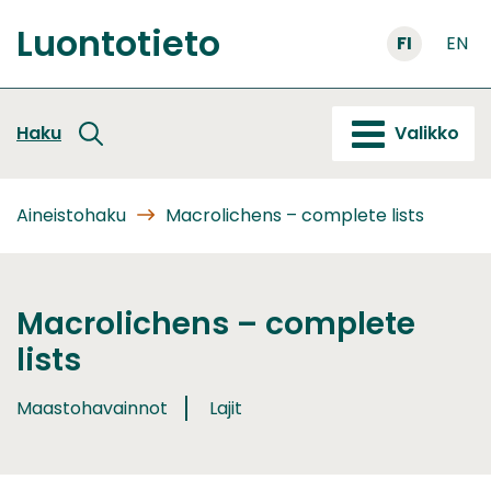
Siirry
Luontotieto
sisältöön
FI
EN
Etusivu
Haku
Valikko
Aineistohaku
Macrolichens – complete lists
Macrolichens – complete
lists
Maastohavainnot
Lajit