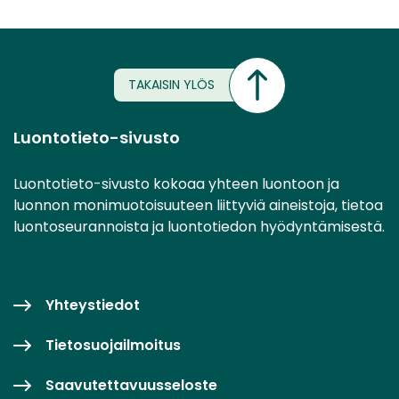
TAKAISIN YLÖS
Luontotieto-sivusto
Luontotieto-sivusto kokoaa yhteen luontoon ja
luonnon monimuotoisuuteen liittyviä aineistoja, tietoa
luontoseurannoista ja luontotiedon hyödyntämisestä.
Yhteystiedot
Tietosuojailmoitus
Saavutettavuusseloste