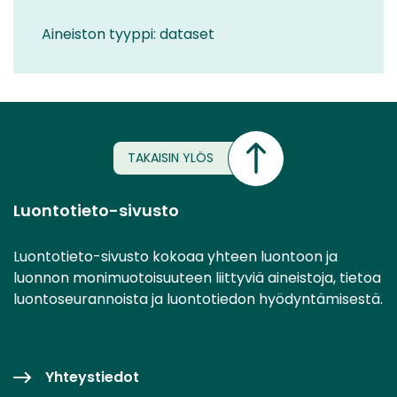
Aineiston tyyppi: dataset
TAKAISIN YLÖS
Luontotieto-sivusto
Luontotieto-sivusto kokoaa yhteen luontoon ja
luonnon monimuotoisuuteen liittyviä aineistoja, tietoa
luontoseurannoista ja luontotiedon hyödyntämisestä.
Yhteystiedot