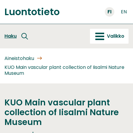
Siirry
Luontotieto
sisältöön
FI
EN
Etusivu
Haku
Valikko
Aineistohaku
KUO Main vascular plant collection of Iisalmi Nature
Museum
KUO Main vascular plant
collection of Iisalmi Nature
Museum