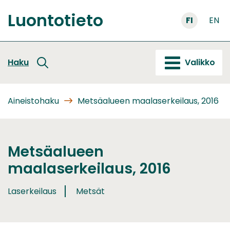
Siirry
Luontotieto
sisältöön
FI
EN
Etusivu
Haku
Valikko
Aineistohaku
Metsäalueen maalaserkeilaus, 2016
Metsäalueen
maalaserkeilaus, 2016
Laserkeilaus
Metsät