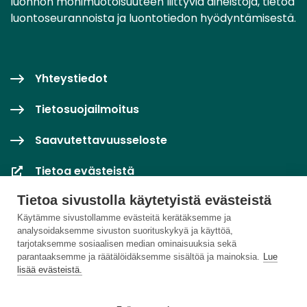
luonnon monimuotoisuuteen liittyviä aineistoja, tietoa
luontoseurannoista ja luontotiedon hyödyntämisestä.
Yhteystiedot
Tietosuojailmoitus
Saavutettavuusseloste
Tietoa evästeistä
Tietoa sivustolla käytetyistä evästeistä
Evästeasetukset
Käytämme sivustollamme evästeitä kerätäksemme ja
analysoidaksemme sivuston suorituskykyä ja käyttöä,
tarjotaksemme sosiaalisen median ominaisuuksia sekä
parantaaksemme ja räätälöidäksemme sisältöä ja mainoksia.
Lue
lisää evästeistä.