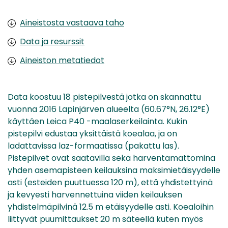
Aineistosta vastaava taho
Data ja resurssit
Aineiston metatiedot
Data koostuu 18 pistepilvestä jotka on skannattu
vuonna 2016 Lapinjärven alueelta (60.67°N, 26.12°E)
käyttäen Leica P40 -maalaserkeilainta. Kukin
pistepilvi edustaa yksittäistä koealaa, ja on
ladattavissa laz-formaatissa (pakattu las).
Pistepilvet ovat saatavilla sekä harventamattomina
yhden asemapisteen keilauksina maksimietäisyydelle
asti (esteiden puuttuessa 120 m), että yhdistettyinä
ja kevyesti harvennettuina viiden keilauksen
yhdistelmäpilvinä 12.5 m etäisyydelle asti. Koealoihin
liittyvät puumittaukset 20 m säteellä kuten myös