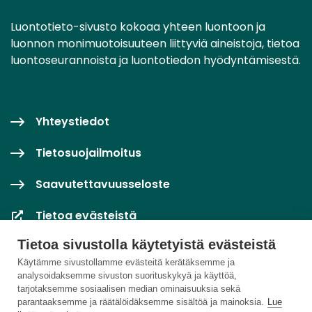
Luontotieto-sivusto kokoaa yhteen luontoon ja
luonnon monimuotoisuuteen liittyviä aineistoja, tietoa
luontoseurannoista ja luontotiedon hyödyntämisestä.
Yhteystiedot
Tietosuojailmoitus
Saavutettavuusseloste
Tietoa evästeistä
Tietoa sivustolla käytetyistä evästeistä
Evästeasetukset
Käytämme sivustollamme evästeitä kerätäksemme ja
analysoidaksemme sivuston suorituskykyä ja käyttöä,
tarjotaksemme sosiaalisen median ominaisuuksia sekä
parantaaksemme ja räätälöidäksemme sisältöä ja mainoksia.
Lue