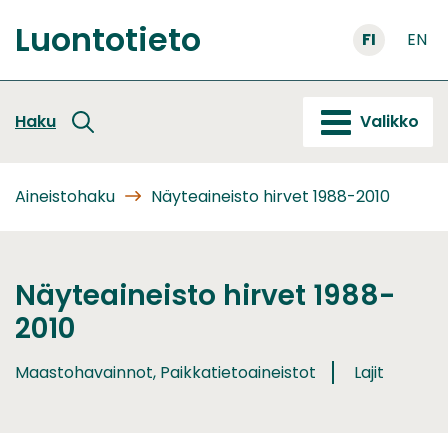
Siirry
Luontotieto
sisältöön
FI
EN
Etusivu
Haku
Valikko
Aineistohaku
Näyteaineisto hirvet 1988-2010
Näyteaineisto hirvet 1988-
2010
Maastohavainnot, Paikkatietoaineistot
Lajit