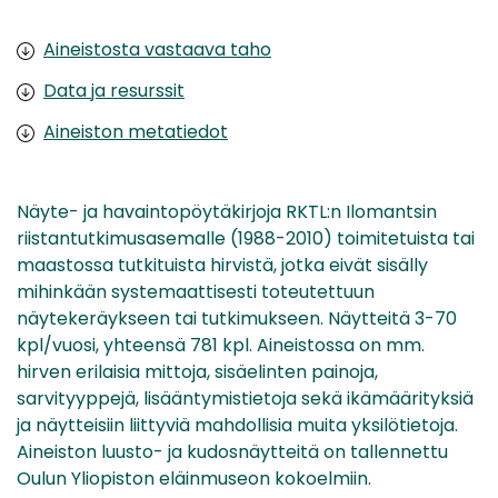
Aineistosta vastaava taho
Data ja resurssit
Aineiston metatiedot
Näyte- ja havaintopöytäkirjoja RKTL:n Ilomantsin
riistantutkimusasemalle (1988-2010) toimitetuista tai
maastossa tutkituista hirvistä, jotka eivät sisälly
mihinkään systemaattisesti toteutettuun
näytekeräykseen tai tutkimukseen. Näytteitä 3-70
kpl/vuosi, yhteensä 781 kpl. Aineistossa on mm.
hirven erilaisia mittoja, sisäelinten painoja,
sarvityyppejä, lisääntymistietoja sekä ikämäärityksiä
ja näytteisiin liittyviä mahdollisia muita yksilötietoja.
Aineiston luusto- ja kudosnäytteitä on tallennettu
Oulun Yliopiston eläinmuseon kokoelmiin.