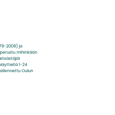
979-2009) ja
i perustu mihinkään
metsästäjät
Näytteitä 1-24
tallennettu Oulun