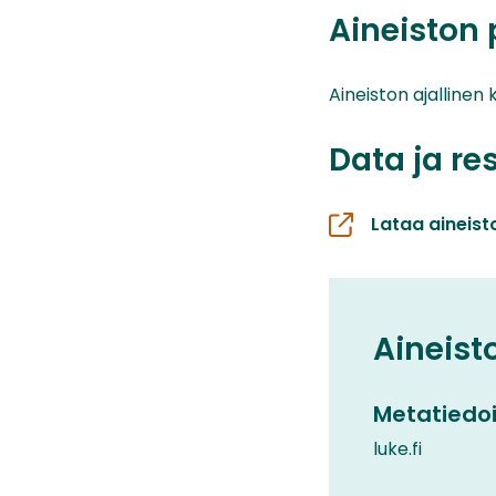
Aineiston 
Aineiston ajallinen 
Data ja re
Lataa aineist
Aineist
Metatiedoi
luke.fi