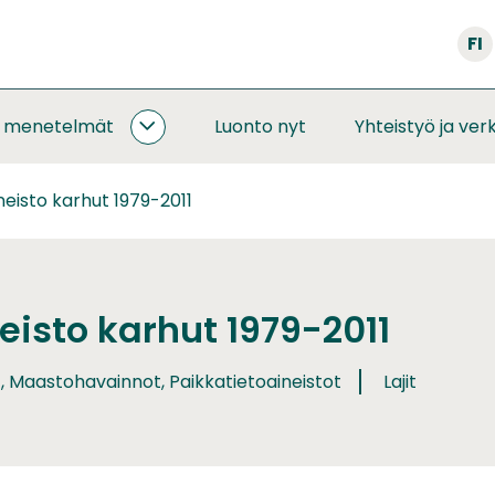
FI
a menetelmät
Luonto nyt
Yhteistyö ja ver
SEURANNAT
JA
MENETELMÄT
eisto karhut 1979-2011
ALASIVUT
eisto karhut 1979-2011
, Maastohavainnot, Paikkatietoaineistot
Lajit