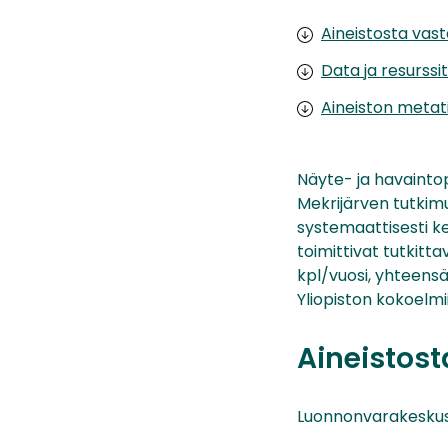
Aineistosta vas
Data ja resurssit
Aineiston metat
Näyte- ja havaintop
Mekrijärven tutkimu
systemaattisesti ke
toimittivat tutkitt
kpl/vuosi, yhteensä
Yliopiston kokoelmi
Aineistos
Luonnonvarakesku