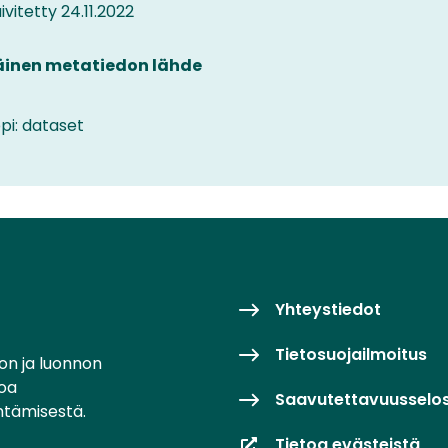
vitetty 24.11.2022
äinen metatiedon lähde
pi: dataset
Yhteystiedot
Tietosuojailmoitus
on ja luonnon
toa
Saavutettavuusselo
ntämisestä.
Tietoa evästeistä