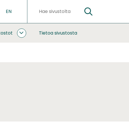
EN
HAE
Hakusanat
kostot
Tietoa sivustosta
YHTEISTYÖ
JA
VERKOSTOT
ALASIVUT