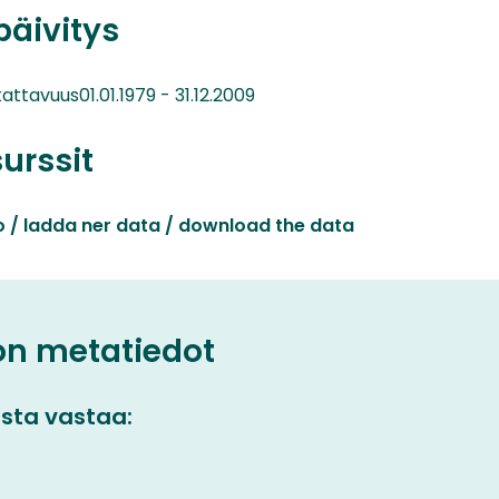
päivitys
kattavuus01.01.1979 - 31.12.2009
surssit
o / ladda ner data / download the data
on metatiedot
sta vastaa: