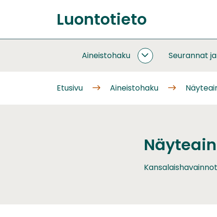
Siirry
Luontotieto
sisältöön
Etusivu
Aineistohaku
Seurannat j
AINEISTOHAKU
ALASIVUT
Etusivu
Aineistohaku
Näyteain
Näyteain
Kansalaishavainnot