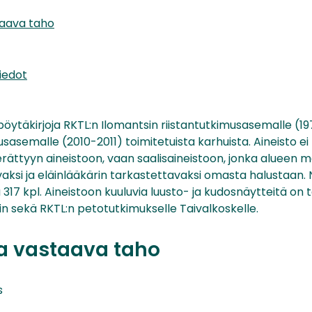
taava taho
iedot
öytäkirjoja RKTL:n Ilomantsin riistantutkimusasemalle (1
sasemalle (2010-2011) toimitetuista karhuista. Aineisto e
rättyyn aineistoon, vaan saalisaineistoon, jonka alueen 
avaksi ja eläinlääkärin tarkastettavaksi omasta halustaan. 
 317 kpl. Aineistoon kuuluvia luusto- ja kudosnäytteitä on 
in sekä RKTL:n petotutkimukselle Taivalkoskelle.
ta vastaava taho
s