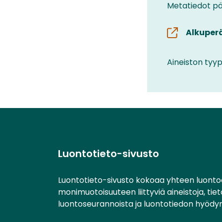
Metatiedot päi
Alkuper
Aineiston tyyp
Luontotieto-sivusto
Luontotieto-sivusto kokoaa yhteen luonto
monimuotoisuuteen liittyviä aineistoja, tie
luontoseurannoista ja luontotiedon hyödy