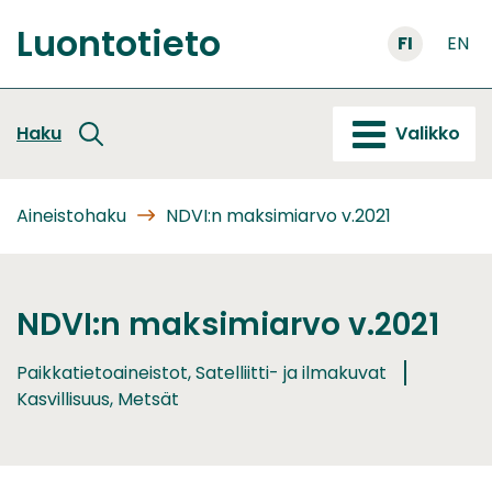
Siirry
Luontotieto
sisältöön
FI
EN
Etusivu
Haku
Valikko
Aineistohaku
NDVI:n maksimiarvo v.2021
NDVI:n maksimiarvo v.2021
Paikkatietoaineistot, Satelliitti- ja ilmakuvat
Kasvillisuus, Metsät