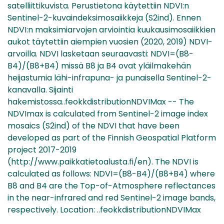
satelliittikuvista. Perustietona käytettiin NDVI:n
Sentinel-2-kuvaindeksimosaiikkeja (S2ind). Ennen
NDVI:n maksimiarvojen arviointia kuukausimosaiikkien
aukot täytettiin aiempien vuosien (2020, 2019) NDVI-
arvoilla. NDVI lasketaan seuraavasti: NDVI=(B8-
B4)/(B8+B4) missä B8 ja B4 ovat yläilmakehän
heijastumia lähi-infrapuna- ja punaisella Sentinel-2-
kanavalla. Sijainti
hakemistossa..feokkdistributionNDVIMax -- The
NDVImax is calculated from Sentinel-2 image index
mosaics (S2ind) of the NDVI that have been
developed as part of the Finnish Geospatial Platform
project 2017-2019
(http://www.paikkatietoalusta.fi/en). The NDVI is
calculated as follows: NDVI=(B8-B4)/(B8+B4) where
B8 and B4 are the Top-of-Atmosphere reflectances
in the near-infrared and red Sentinel-2 image bands,
respectively. Location: ..feokkdistributionNDVIMax