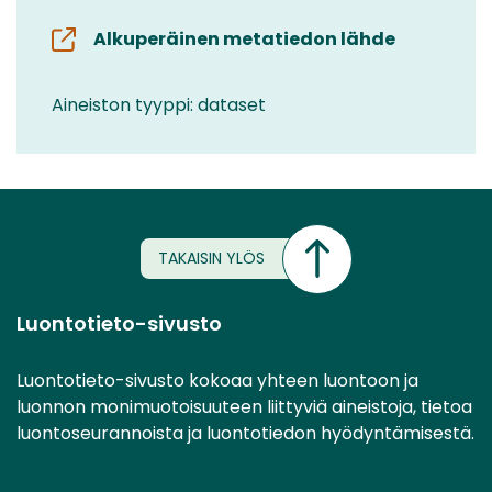
Alkuperäinen metatiedon lähde
Aineiston tyyppi: dataset
TAKAISIN YLÖS
Luontotieto-sivusto
Luontotieto-sivusto kokoaa yhteen luontoon ja
luonnon monimuotoisuuteen liittyviä aineistoja, tietoa
luontoseurannoista ja luontotiedon hyödyntämisestä.