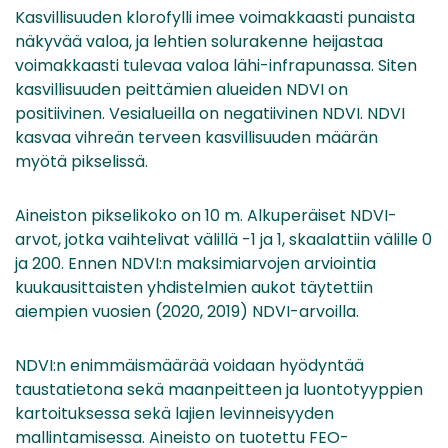
Kasvillisuuden klorofylli imee voimakkaasti punaista
näkyvää valoa, ja lehtien solurakenne heijastaa
voimakkaasti tulevaa valoa lähi-infrapunassa. Siten
kasvillisuuden peittämien alueiden NDVI on
positiivinen. Vesialueilla on negatiivinen NDVI. NDVI
kasvaa vihreän terveen kasvillisuuden määrän
myötä pikselissä.
Aineiston pikselikoko on 10 m. Alkuperäiset NDVI-
arvot, jotka vaihtelivat välillä -1 ja 1, skaalattiin välille 0
ja 200. Ennen NDVI:n maksimiarvojen arviointia
kuukausittaisten yhdistelmien aukot täytettiin
aiempien vuosien (2020, 2019) NDVI-arvoilla.
NDVI:n enimmäismäärää voidaan hyödyntää
taustatietona sekä maanpeitteen ja luontotyyppien
kartoituksessa sekä lajien levinneisyyden
mallintamisessa. Aineisto on tuotettu FEO-