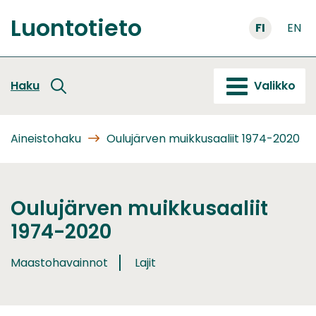
Siirry
Luontotieto
sisältöön
FI
EN
Etusivu
Haku
Valikko
Aineistohaku
Oulujärven muikkusaaliit 1974-2020
Oulujärven muikkusaaliit
1974-2020
Maastohavainnot
Lajit