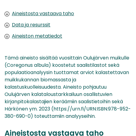
Aineistosta vastaava taho
Data ja resurssit
Aineiston metatiedot
Tämä aineisto sisältää vuosittain Oulujärven muikulle
(Coregonus albula) koostetut saalistilastot sekä
populaatioanalyysin tuottamat arviot kalastettavan
muikkukannan biomassasta ja
kalastuskuolleisuudesta. Aineisto pohjautuu
Oulujärven kalataloustarkkailuun osallistuvien
kirjanpitokalastajien keräämiin saalistietoihin sekä
Härkönen ym. 2023 (https://urn.fi/URN:ISBN:978-952-
380-690-0) toteuttamiin analyyseihin.
Aineistosta vastaava taho