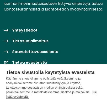
luonnon monimuotoisuuteen liittyviä aineistoja, tietoa
luontoseurannoista ja luontotiedon hyödyntämisestä.
Yhteystiedot
Tietosuojailmoitus
Saavutettavuusseloste
Tietoa evästeistä
Tietoa sivustolla käytetyistä evästeistä
Evästeasetukset
Käytämme sivustollamme evästeitä kerätäksemme ja
analysoidaksemme sivuston suorituskykyä ja käyttöä,
tarjotaksemme sosiaalisen median ominaisuuksia sekä
parantaaksemme ja räätälöidäksemme sisältöä ja mainoksia.
Lue
lisää evästeistä.