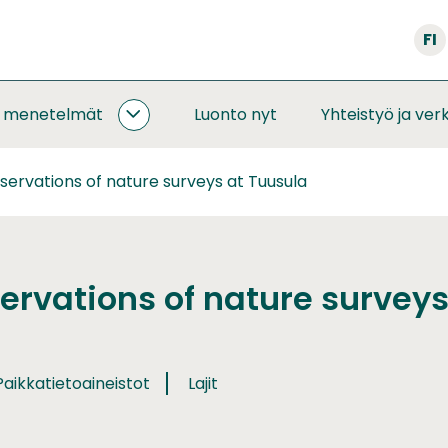
FI
a menetelmät
Luonto nyt
Yhteistyö ja ver
SEURANNAT
JA
MENETELMÄT
servations of nature surveys at Tuusula
ALASIVUT
ervations of nature surveys
aikkatietoaineistot
Lajit