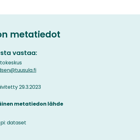
on metatiedot
sta vastaa:
etokeskus
sen@tuusula.fi
vitetty 29.3.2023
äinen metatiedon lähde
pi: dataset