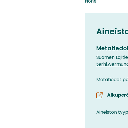
None
Aineist
Metatiedoi
Suomen Lajiti
terhi.wermund
Metatiedot päi
Alkuper
Aineiston tyyp