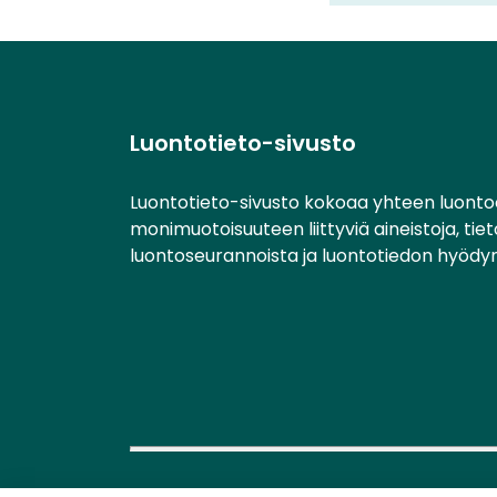
Luontotieto-sivusto
Luontotieto-sivusto kokoaa yhteen luonto
monimuotoisuuteen liittyviä aineistoja, tie
luontoseurannoista ja luontotiedon hyödy