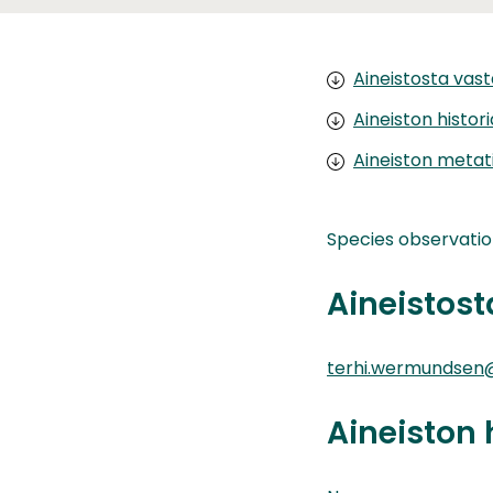
Aineistosta vas
Aineiston histor
Aineiston metat
Species observatio
Aineistos
terhi.wermundsen@
Aineiston 