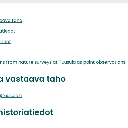
taava taho
iatiedot
iedot
ns from nature surveys at Tuusula as point observations.
ta vastaava taho
tuusula.fi
historiatiedot