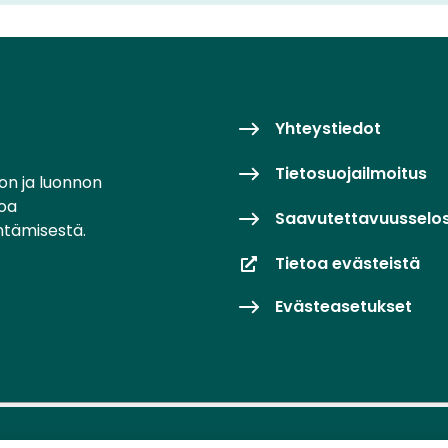
Yhteystiedot
Tietosuojailmoitus
on ja luonnon
toa
Saavutettavuusselo
ntämisestä.
Tietoa evästeistä
Evästeasetukset