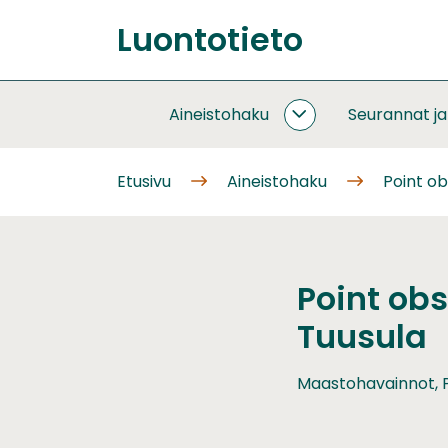
Siirry
Luontotieto
sisältöön
Etusivu
Aineistohaku
Seurannat j
AINEISTOHAKU
ALASIVUT
Etusivu
Aineistohaku
Point ob
Point obs
Tuusula
Maastohavainnot, P