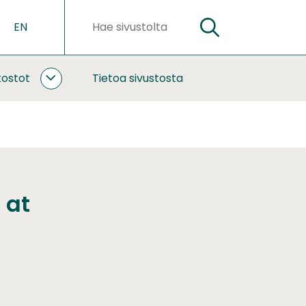
EN
HAE
Hakusanat
kostot
Tietoa sivustosta
YHTEISTYÖ
JA
VERKOSTOT
ALASIVUT
 at