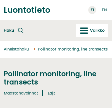
Siirry
Luontotieto
sisältöön
FI
EN
Etusivu
Haku
Valikko
Aineistohaku
Pollinator monitoring, line transects
Pollinator monitoring, line
transects
Maastohavainnot
Lajit