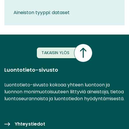
Aineiston tyyppi: dataset
TAKAISIN YLÖS
Luontotieto-sivusto
Luontotieto-sivusto kokoaa yhteen luontoon ja
luonnon monimuotoisuuteen liittyviä aineistoja, tietoa
luontoseurannoista ja luontotiedon hyödyntämisestä.
Yhteystiedot