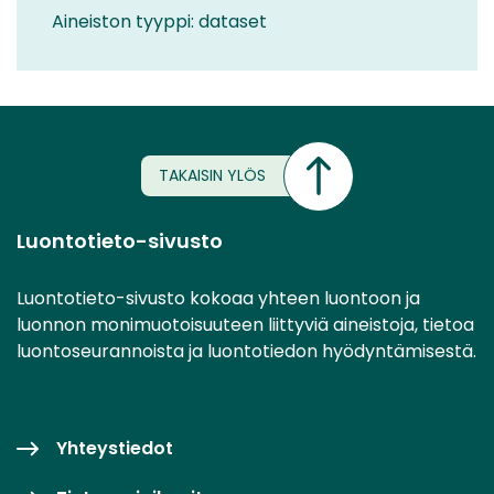
Aineiston tyyppi: dataset
TAKAISIN YLÖS
Luontotieto-sivusto
Luontotieto-sivusto kokoaa yhteen luontoon ja
luonnon monimuotoisuuteen liittyviä aineistoja, tietoa
luontoseurannoista ja luontotiedon hyödyntämisestä.
Yhteystiedot