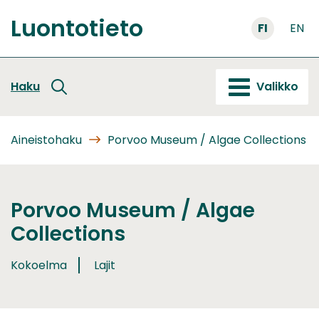
Siirry
Luontotieto
sisältöön
FI
EN
Etusivu
Haku
Valikko
Aineistohaku
Porvoo Museum / Algae Collections
Porvoo Museum / Algae
Collections
Kokoelma
Lajit