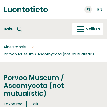
Siirry
Luontotieto
sisältöön
FI
EN
Etusivu
Haku
Valikko
Aineistohaku
Porvoo Museum / Ascomycota (not mutualistic)
Porvoo Museum /
Ascomycota (not
mutualistic)
Kokoelma
Lajit