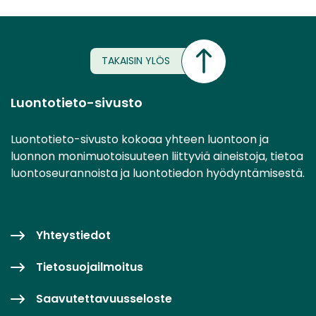
TAKAISIN YLÖS
Luontotieto-sivusto
Luontotieto-sivusto kokoaa yhteen luontoon ja
luonnon monimuotoisuuteen liittyviä aineistoja, tietoa
luontoseurannoista ja luontotiedon hyödyntämisestä.
Yhteystiedot
Tietosuojailmoitus
Saavutettavuusseloste