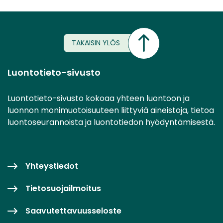
TAKAISIN YLÖS
Luontotieto-sivusto
Luontotieto-sivusto kokoaa yhteen luontoon ja
luonnon monimuotoisuuteen liittyviä aineistoja, tietoa
luontoseurannoista ja luontotiedon hyödyntämisestä.
Yhteystiedot
Tietosuojailmoitus
Saavutettavuusseloste