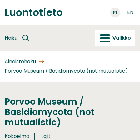
Siirry
Luontotieto
sisältöön
FI
EN
Etusivu
Haku
Valikko
Aineistohaku
Porvoo Museum / Basidiomycota (not mutualistic)
Porvoo Museum /
Basidiomycota (not
mutualistic)
Kokoelma
Lajit