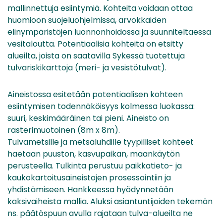
mallinnettuja esiintymiä. Kohteita voidaan ottaa
huomioon suojeluohjelmissa, arvokkaiden
elinympäristöjen luonnonhoidossa ja suunniteltaessa
vesitaloutta. Potentiaalisia kohteita on etsitty
alueilta, joista on saatavilla Sykessä tuotettuja
tulvariskikarttoja (meri- ja vesistötulvat).
Aineistossa esitetään potentiaalisen kohteen
esiintymisen todennäköisyys kolmessa luokassa:
suuri, keskimääräinen tai pieni. Aineisto on
rasterimuotoinen (8m x 8m).
Tulvametsille ja metsäluhdille tyypilliset kohteet
haetaan puuston, kasvupaikan, maankäytön
perusteella. Tulkinta perustuu paikkatieto- ja
kaukokartoitusaineistojen prosessointiin ja
yhdistämiseen. Hankkeessa hyödynnetään
kaksivaiheista mallia. Aluksi asiantuntijoiden tekemän
ns. päätöspuun avulla rajataan tulva-alueilta ne