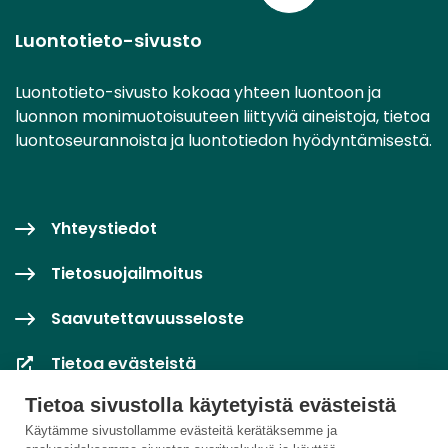
Luontotieto-sivusto
Luontotieto-sivusto kokoaa yhteen luontoon ja
luonnon monimuotoisuuteen liittyviä aineistoja, tietoa
luontoseurannoista ja luontotiedon hyödyntämisestä.
Yhteystiedot
Tietosuojailmoitus
Saavutettavuusseloste
Tietoa evästeistä
Tietoa sivustolla käytetyistä evästeistä
Evästeasetukset
Käytämme sivustollamme evästeitä kerätäksemme ja