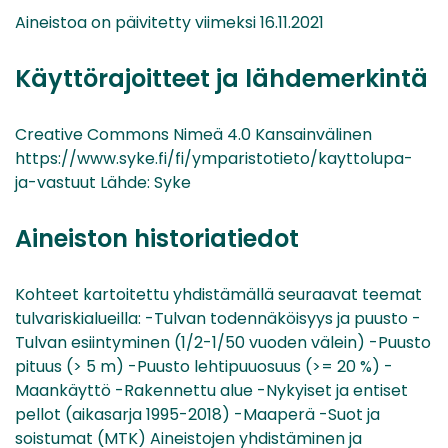
Aineistoa on päivitetty viimeksi 16.11.2021
Käyttörajoitteet ja lähdemerkintä
Creative Commons Nimeä 4.0 Kansainvälinen
https://www.syke.fi/fi/ymparistotieto/kayttolupa-
ja-vastuut Lähde: Syke
Aineiston historiatiedot
Kohteet kartoitettu yhdistämällä seuraavat teemat
tulvariskialueilla: -Tulvan todennäköisyys ja puusto -
Tulvan esiintyminen (1/2-1/50 vuoden välein) -Puusto
pituus (> 5 m) -Puusto lehtipuuosuus (>= 20 %) -
Maankäyttö -Rakennettu alue -Nykyiset ja entiset
pellot (aikasarja 1995-2018) -Maaperä -Suot ja
soistumat (MTK) Aineistojen yhdistäminen ja