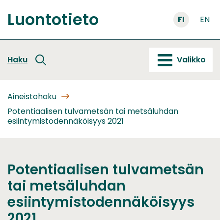
Siirry
Luontotieto
sisältöön
FI
EN
Etusivu
Haku
Valikko
Aineistohaku
Potentiaalisen tulvametsän tai metsäluhdan
esiintymistodennäköisyys 2021
Potentiaalisen tulvametsän
tai metsäluhdan
esiintymistodennäköisyys
2021