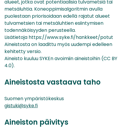
alueet, jotka ovat potentiaalisia tulvametsiä tai
metsäluhtia. Koneoppimisalgoritmin avulla
puolestaan priorisoidaan edellä rajatut alueet
tulvametsien tai metsäluhtien esiintymisen
todennäköisyyden perusteella.
Lisätietoja https://www.syke.fi/hankkeet/potut
Aineistosta on laadittu myös uudempi edelleen
kehitetty versio.
Aineisto kuuluu SYKEn avoimiin aineistoihin (CC BY
4.0).
Aineistosta vastaava taho
Suomen ympäristökeskus
gistuki@syke.fi
Aineiston päivitys