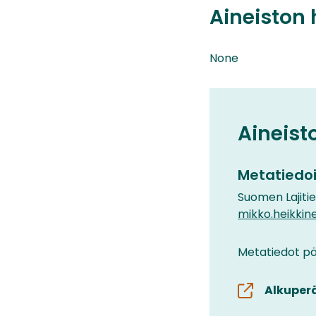
Aineiston 
None
Aineist
Metatiedoi
Suomen Lajiti
mikko.heikkine
Metatiedot päi
Alkuper