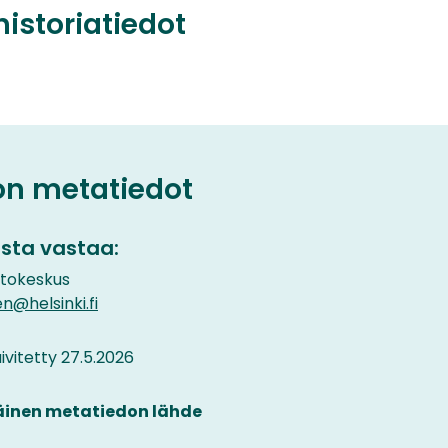
historiatiedot
on metatiedot
sta vastaa:
etokeskus
n@helsinki.fi
vitetty 27.5.2026
äinen metatiedon lähde