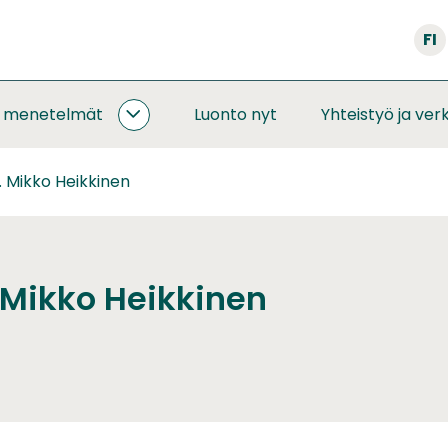
FI
a menetelmät
Luonto nyt
Yhteistyö ja ver
SEURANNAT
JA
MENETELMÄT
l. Mikko Heikkinen
ALASIVUT
l. Mikko Heikkinen