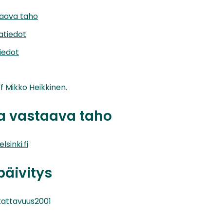
taava taho
iatiedot
iedot
of Mikko Heikkinen.
ta vastaava taho
sinki.fi
päivitys
 kattavuus2001