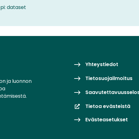
pi: dataset
Yhteystiedot
Tietosuojailmoitus
on ja luonnon
toa
Saavutettavuusselo
ntämisestä.
Tietoa evästeistä
Evästeasetukset