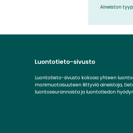
Aineiston tyyp
Luontotieto-sivusto
Luontotieto-sivusto kokoaa yhteen luonto
monimuotoisuuteen liittyviä aineistoja, tie
luontoseurannoista ja luontotiedon hyödy