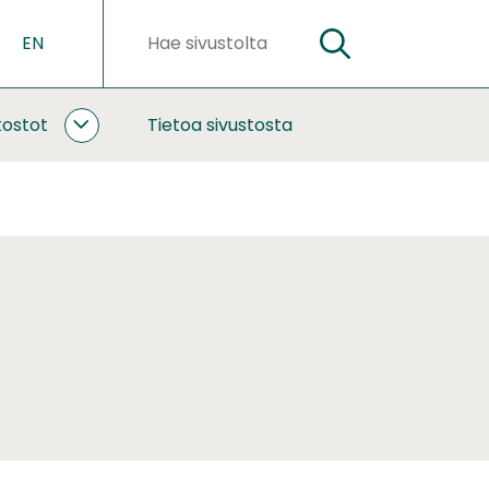
EN
HAE
Hakusanat
kostot
Tietoa sivustosta
YHTEISTYÖ
JA
VERKOSTOT
ALASIVUT