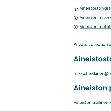
Aineistosta vas
Aineiston histor
Aineiston metat
Private collection 
Aineistos
mikko.heikkinen@hel
Aineiston 
Aineiston ajallinen