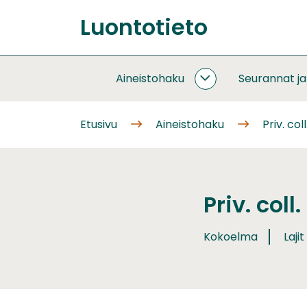
Siirry
Luontotieto
sisältöön
Etusivu
Aineistohaku
Seurannat j
AINEISTOHAKU
ALASIVUT
Etusivu
Aineistohaku
Priv. col
Priv. col
Kokoelma
Lajit