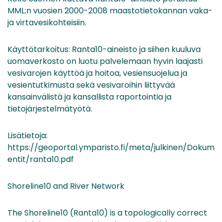
MML:n vuosien 2000-2008 maastotietokannan vaka-
ja virtavesikohteisiin.
Käyttötarkoitus: Ranta10-aineisto ja siihen kuuluva
uomaverkosto on luotu palvelemaan hyvin laajasti
vesivarojen käyttöä ja hoitoa, vesiensuojelua ja
vesientutkimusta sekä vesivaroihin liittyvää
kansainvälistä ja kansallista raportointia ja
tietojärjestelmätyötä.
Lisätietoja:
https://geoportal.ymparisto.fi/meta/julkinen/Dokum
entit/ranta10.pdf
Shoreline10 and River Network
The Shoreline10 (Ranta10) is a topologically correct