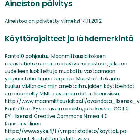
Aineiston päivitys
Aineistoa on päivitetty viimeksi 14.11.2012
Käyttörajoitteet ja lähdemerkintä
Ranta10 pohjautuu Maanmittauslaitoksen
maastotietokannan rantaviiva-aineistoon, joka on
uudelleen luokiteltu ja muokattu vastaamaan
ympäristöhallinnon tarpeita. Maastotietokanta
kuuluu MML:n avoimiin aineistoihin, joiden käyttöehdot
on määritelty MML:n avoimen datan lisenssissä:
http://www.maanmittauslaitos.fi/avoindata_lisenssi_v
Ranta10 on Syken avoin aineisto, jota koskee CC4.0
BY –lisenssi. Creative Commons Nimeä 4.0
Kansainvälinen
https://www.syke.fi/fi/ymparistotieto/kayttolupa-
ja-vastuut Ranta10 on ladattavissa