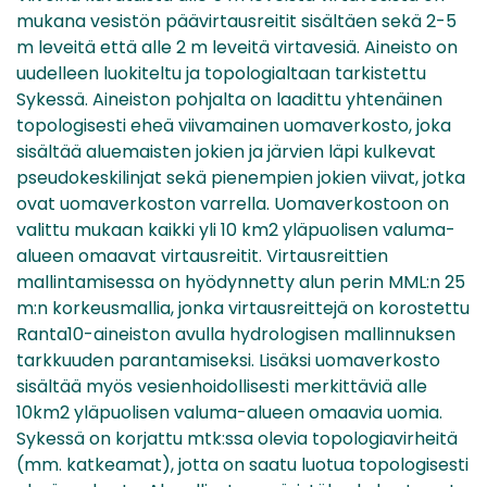
mukana vesistön päävirtausreitit sisältäen sekä 2-5
m leveitä että alle 2 m leveitä virtavesiä. Aineisto on
uudelleen luokiteltu ja topologialtaan tarkistettu
Sykessä. Aineiston pohjalta on laadittu yhtenäinen
topologisesti eheä viivamainen uomaverkosto, joka
sisältää aluemaisten jokien ja järvien läpi kulkevat
pseudokeskilinjat sekä pienempien jokien viivat, jotka
ovat uomaverkoston varrella. Uomaverkostoon on
valittu mukaan kaikki yli 10 km2 yläpuolisen valuma-
alueen omaavat virtausreitit. Virtausreittien
mallintamisessa on hyödynnetty alun perin MML:n 25
m:n korkeusmallia, jonka virtausreittejä on korostettu
Ranta10-aineiston avulla hydrologisen mallinnuksen
tarkkuuden parantamiseksi. Lisäksi uomaverkosto
sisältää myös vesienhoidollisesti merkittäviä alle
10km2 yläpuolisen valuma-alueen omaavia uomia.
Sykessä on korjattu mtk:ssa olevia topologiavirheitä
(mm. katkeamat), jotta on saatu luotua topologisesti