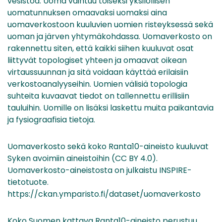
vesistöä. Uoma vaihtuu toiseksi yksilöllisen
uomatunnuksen omaavaksi uomaksi aina
uomaverkostoon kuuluvien uomien risteyksessä sekä
uoman ja järven yhtymäkohdassa. Uomaverkosto on
rakennettu siten, että kaikki siihen kuuluvat osat
liittyvät topologiset yhteen ja omaavat oikean
virtaussuunnan ja sitä voidaan käyttää erilaisiin
verkostoanalyyseihin. Uomien välisiä topologia
suhteita kuvaavat tiedot on tallennettu erillisiin
tauluihin. Uomille on lisäksi laskettu muita paikantavia
ja fysiograafisia tietoja.
Uomaverkosto sekä koko Ranta10-aineisto kuuluvat
Syken avoimiin aineistoihin (CC BY 4.0).
Uomaverkosto-aineistosta on julkaistu INSPIRE-
tietotuote.
https://ckan.ymparisto.fi/dataset/uomaverkosto
Koko Suomen kattava Ranta10-aineisto perustuu