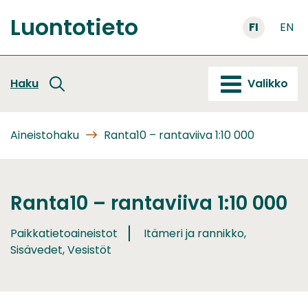
Siirry
Luontotieto
sisältöön
FI
EN
Etusivu
Haku
Valikko
Aineistohaku
Ranta10 – rantaviiva 1:10 000
Ranta10 – rantaviiva 1:10 000
Paikkatietoaineistot
Itämeri ja rannikko,
Sisävedet, Vesistöt