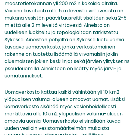
maastotietokannan yli 200 m2:n kokoisia altaita.
Viivoina kuvatuista alle 5 m leveistä virtavesistä on
mukana vesistön päävirtausreitit sisältäen sekä 2-5
m että alle 2 m leveitä virtavesiä. Aineisto on
uudelleen luokiteltu ja topologialtaan tarkistettu
Sykessä. Aineiston pohjalta on Sykessä luotu uomia
kuvaava uomaverkosto, jonka verkostomainen
rakenne on tuotettu lisäämällä viivamaisiin jokiin
aluemaisten jokien keskilinjat sekä järvien ylitykset ns.
pseudouomilla. Aineistoon on lisätty myös järvi- ja
uomatunnukset.
Uomaverkosto kattaa kaikki vähintään yli 10 km2
yläpuolisen valuma-alueen omaavat uomat. Lisäksi
uomaverkosto sisältää myös vesienhoidollisesti
merkittäviä alle 10km2 yläpuolisen valuma-alueen
omaavia uomia. Uomaverkosto ei sinällään kuvaa
uuden vesilain vesistömääritelmän mukaista