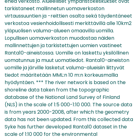
eheä verkosto. Alueelliset ympäristökeskukset ovat
tarkistaneet mallinnetun uomaverkoston
virtaussuuntien ja -reittien osalta sekä täydentäneet
verkostoa vesienhoidollisesti merkittävillä alle 10km2
yläpuolisen valuma-alueen omaavilla uomilla.
Lopullisen uomaverkoston muodostaa näiden
mallinnettujen ja tarkistettujen uomien vastineet
Ranta10-aineistossa. Uomille on laskettu yksilöllinen
uomatunnus ja muut uomatiedot. Ranta10-aineiston
uomille ja järville lasketut valuma-alueisiin liittyvät
tiedot määritetään MML:n 10 m:n korkeusmallia
hyödyntäen. *** The river network is based on the
shoreline data taken from the topographic
database of the National Land Survey of Finland
(NLS) in the scale of 1:5 000-1:10 000. The source data
is from years 2000-2008, after which the geometry
data has not been updated. From this collected data
Syke has further developed Ranta10 dataset in the
scale of 1:10 000 for the environmental