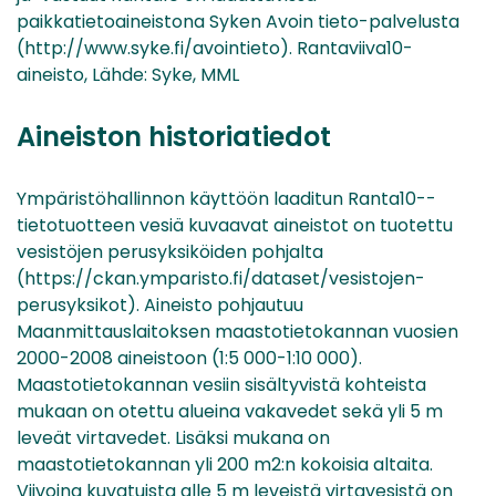
paikkatietoaineistona Syken Avoin tieto-palvelusta
(http://www.syke.fi/avointieto). Rantaviiva10-
aineisto, Lähde: Syke, MML
Aineiston historiatiedot
Ympäristöhallinnon käyttöön laaditun Ranta10--
tietotuotteen vesiä kuvaavat aineistot on tuotettu
vesistöjen perusyksiköiden pohjalta
(https://ckan.ymparisto.fi/dataset/vesistojen-
perusyksikot). Aineisto pohjautuu
Maanmittauslaitoksen maastotietokannan vuosien
2000-2008 aineistoon (1:5 000-1:10 000).
Maastotietokannan vesiin sisältyvistä kohteista
mukaan on otettu alueina vakavedet sekä yli 5 m
leveät virtavedet. Lisäksi mukana on
maastotietokannan yli 200 m2:n kokoisia altaita.
Viivoina kuvatuista alle 5 m leveistä virtavesistä on