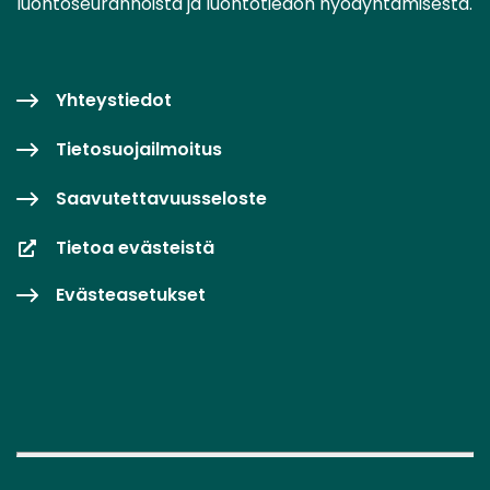
luontoseurannoista ja luontotiedon hyödyntämisestä.
Yhteystiedot
Tietosuojailmoitus
Saavutettavuusseloste
Tietoa evästeistä
Evästeasetukset