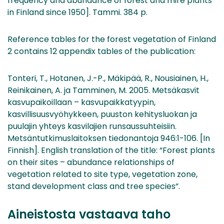
frequency and abundance of forest and mire plants
in Finland since 1950]. Tammi. 384 p.
Reference tables for the forest vegetation of Finland
2 contains 12 appendix tables of the publication:
Tonteri, T., Hotanen, J.-P., Mäkipää, R., Nousiainen, H.,
Reinikainen, A. ja Tamminen, M. 2005. Metsäkasvit
kasvupaikoillaan – kasvupaikkatyypin,
kasvillisuusvyöhykkeen, puuston kehitysluokan ja
puulajin yhteys kasvilajien runsaussuhteisiin.
Metsäntutkimuslaitoksen tiedonantoja 946:1-106. [In
Finnish]. English translation of the title: “Forest plants
on their sites – abundance relationships of
vegetation related to site type, vegetation zone,
stand development class and tree species”.
Aineistosta vastaava taho