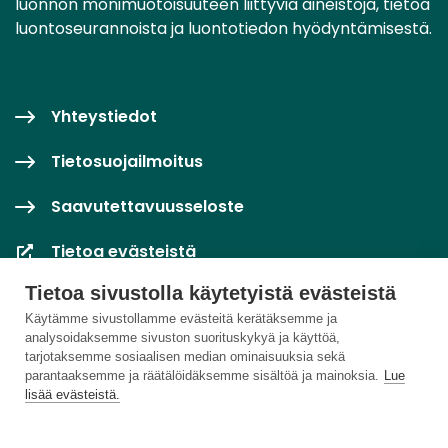
luonnon monimuotoisuuteen liittyviä aineistoja, tietoa
luontoseurannoista ja luontotiedon hyödyntämisestä.
Yhteystiedot
Tietosuojailmoitus
Saavutettavuusseloste
Tietoa evästeistä
Tietoa sivustolla käytetyistä evästeistä
Evästeasetukset
Käytämme sivustollamme evästeitä kerätäksemme ja
analysoidaksemme sivuston suorituskykyä ja käyttöä,
tarjotaksemme sosiaalisen median ominaisuuksia sekä
parantaaksemme ja räätälöidäksemme sisältöä ja mainoksia.
Lue
lisää evästeistä.