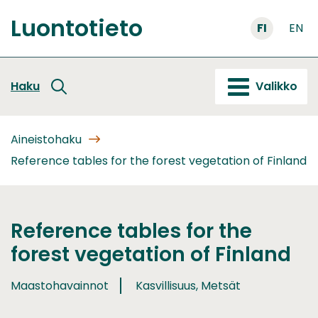
Siirry
Luontotieto
sisältöön
FI
EN
Etusivu
Haku
Valikko
Aineistohaku
Reference tables for the forest vegetation of Finland
Reference tables for the
forest vegetation of Finland
Maastohavainnot
Kasvillisuus, Metsät