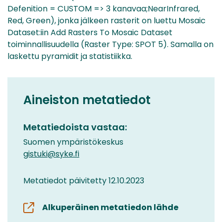
Defenition = CUSTOM => 3 kanavaa;NearInfrared,
Red, Green), jonka jälkeen rasterit on luettu Mosaic
Dataset:iin Add Rasters To Mosaic Dataset
toiminnallisuudella (Raster Type: SPOT 5). Samalla on
laskettu pyramidit ja statistiikka.
Aineiston metatiedot
Metatiedoista vastaa:
Suomen ympäristökeskus
gistuki@syke.fi
Metatiedot päivitetty 12.10.2023
Alkuperäinen metatiedon lähde