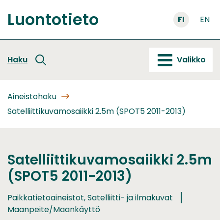
Siirry
Luontotieto
sisältöön
FI
EN
Etusivu
Haku
Valikko
Aineistohaku
Satelliittikuvamosaiikki 2.5m (SPOT5 2011-2013)
Satelliittikuvamosaiikki 2.5m
(SPOT5 2011-2013)
Paikkatietoaineistot, Satelliitti- ja ilmakuvat
Maanpeite/Maankäyttö