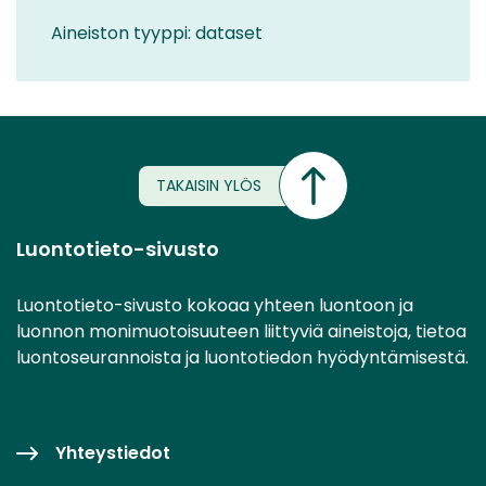
Aineiston tyyppi: dataset
TAKAISIN YLÖS
Luontotieto-sivusto
Luontotieto-sivusto kokoaa yhteen luontoon ja
luonnon monimuotoisuuteen liittyviä aineistoja, tietoa
luontoseurannoista ja luontotiedon hyödyntämisestä.
Yhteystiedot