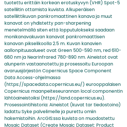
tuotettu erittäin korkean erotuskyvyn (VHR) Spot-5
satelliitin ottamista kuvista. Alkuperäisen
satelliittikuvan pankromaattinen kanava ja muut
kanavat on yhdistetty pan-sharpening
menetelmällä siten että lopputulokseksi saadaan
monikanavakuvan kanavat pankromaattisen
kanavan pikselikoolla 2.5 m. Kuvan kanavien
aallonpituusalueet ovat Green 500-590 nm, red 610-
680 nm ja NearInfrared 780-890 nm. Aineistot ovat
alunperin vastaanotettu ja prosessoitu Euroopan
avaruusjärjestön Copernicus Space Component
Data Access-ohjelmassa
(https://spacedata.copernicus.eu/) eurooppalaisen
Copernicus maanpeiteseurannan local componentin
lähtöaineistoiksi (https://land.copernicus.eu).
Prosessointihistoria: Aineistot (kuvat tar tiedostoina)
ladattu Syke palvelimelle ja purettu omiin
hakemistoihin. ArcGIS:ssa kuvista on muodostettu
Mosaic Dataset (Create Mosaic Dataset: Product