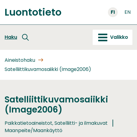
Siirry
Luontotieto
sisältöön
FI
EN
Etusivu
Haku
Valikko
Aineistohaku
Satelliittikuvamosaiikki (Image2006)
Satelliittikuvamosaiikki
(Image2006)
Paikkatietoaineistot, Satelliitti- ja ilmakuvat
Maanpeite/Maankäyttö