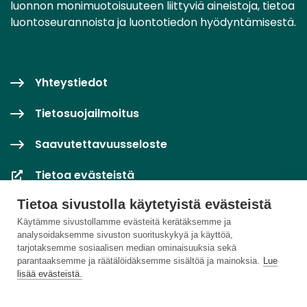
luonnon monimuotoisuuteen liittyviä aineistoja, tietoa
luontoseurannoista ja luontotiedon hyödyntämisestä.
Yhteystiedot
Tietosuojailmoitus
Saavutettavuusseloste
Tietoa evästeistä
Tietoa sivustolla käytetyistä evästeistä
Evästeasetukset
Käytämme sivustollamme evästeitä kerätäksemme ja
analysoidaksemme sivuston suorituskykyä ja käyttöä,
tarjotaksemme sosiaalisen median ominaisuuksia sekä
parantaaksemme ja räätälöidäksemme sisältöä ja mainoksia.
Lue
lisää evästeistä.