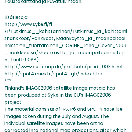
Taustakarttana ja kuvatulkintaan.
Lisätietoja:
http://www.syke.fi/fi-
FI/Tutkimus__kehittaminen/Tutkimus_ja_kehittami
shankkeet/Hankkeet/Maankaytto_ja_maanpeiteai
neistojen_tuottaminen_CORINE_Land_Cover_2006
_hankkeessa/Maankaytto_ja_maanpeiteaineistoje
n_tuott(9088)
http://www.euromap.de/products/prod_003.html
http://spot4.cnes.fr/spot4_gb/index.htm
***
Finland’s IMAGE2006 satellite image mosaic has
been produced at Syke in the EU’s IMAGE2006
project.
The material consists of IRS, P6 and SPOT4 satellite
images taken during the July and August. The
individual satellite images have been ortho-
corrected into national map projections, after which