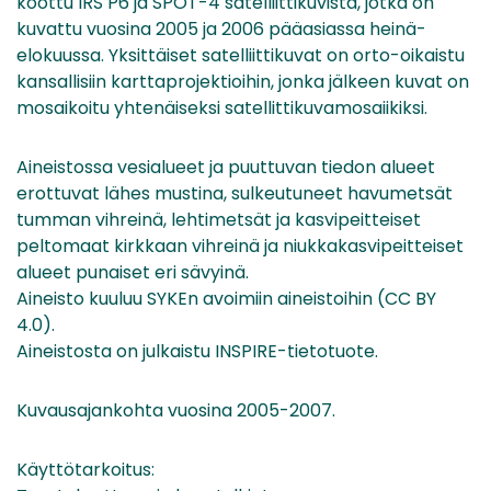
koottu IRS P6 ja SPOT-4 satelliittikuvista, jotka on
kuvattu vuosina 2005 ja 2006 pääasiassa heinä-
elokuussa. Yksittäiset satelliittikuvat on orto-oikaistu
kansallisiin karttaprojektioihin, jonka jälkeen kuvat on
mosaikoitu yhtenäiseksi satellittikuvamosaiikiksi.
Aineistossa vesialueet ja puuttuvan tiedon alueet
erottuvat lähes mustina, sulkeutuneet havumetsät
tumman vihreinä, lehtimetsät ja kasvipeitteiset
peltomaat kirkkaan vihreinä ja niukkakasvipeitteiset
alueet punaiset eri sävyinä.
Aineisto kuuluu SYKEn avoimiin aineistoihin (CC BY
4.0).
Aineistosta on julkaistu INSPIRE-tietotuote.
Kuvausajankohta vuosina 2005-2007.
Käyttötarkoitus: