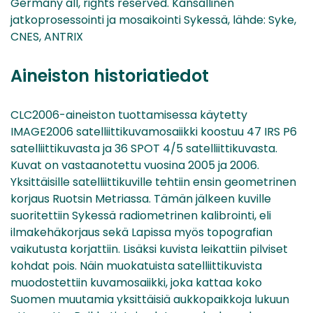
Germany all, rights reserved. Kansallinen
jatkoprosessointi ja mosaikointi Sykessä, lähde: Syke,
CNES, ANTRIX
Aineiston historiatiedot
CLC2006-aineiston tuottamisessa käytetty
IMAGE2006 satelliittikuvamosaiikki koostuu 47 IRS P6
satelliittikuvasta ja 36 SPOT 4/5 satelliittikuvasta.
Kuvat on vastaanotettu vuosina 2005 ja 2006.
Yksittäisille satelliittikuville tehtiin ensin geometrinen
korjaus Ruotsin Metriassa. Tämän jälkeen kuville
suoritettiin Sykessä radiometrinen kalibrointi, eli
ilmakehäkorjaus sekä Lapissa myös topografian
vaikutusta korjattiin. Lisäksi kuvista leikattiin pilviset
kohdat pois. Näin muokatuista satelliittikuvista
muodostettiin kuvamosaiikki, joka kattaa koko
Suomen muutamia yksittäisiä aukkopaikkoja lukuun