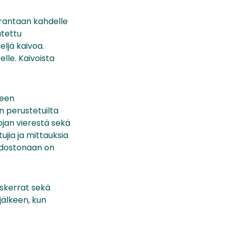
urantaan kahdelle
utettu
eljä kaivoa.
elle. Kaivoista
peen
n perustetuilta
 ojan vierestä sekä
ujia ja mittauksia
iedostonaan on
skerrat sekä
jälkeen, kun