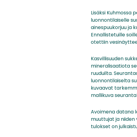
Lisäksi Kuhmossa pe
luonnontilaiselle suo
ainespuukorjuu ja ka
Ennallistetuille soi
otettiin vesinäytte
Kasvillisuuden sukk
mineralisaatiota se
ruuduilta. Seuranta
luonnontilaiselta s
kuvaavat tarkemmat 
mallikuva seuranta
Avoimena datana lö
muuttujat ja niiden
tulokset on julkaistu