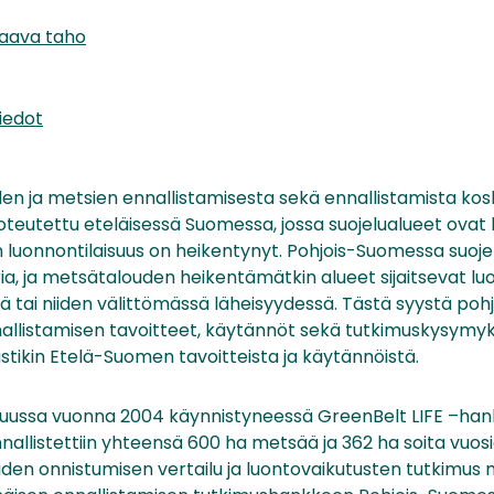
taava taho
iedot
den ja metsien ennallistamisesta sekä ennallistamista ko
teutettu eteläisessä Suomessa, jossa suojelualueet ovat 
iden luonnontilaisuus on heikentynyt. Pohjois-Suomessa suoj
ia, ja metsätalouden heikentämätkin alueet sijaitsevat lu
ä tai niiden välittömässä läheisyydessä. Tästä syystä poh
allistamisen tavoitteet, käytännöt sekä tutkimuskysymyks
tikin Etelä-Suomen tavoitteista ja käytännöistä.
ainuussa vuonna 2004 käynnistyneessä GreenBelt LIFE –ha
allistettiin yhteensä 600 ha metsää ja 362 ha soita vuo
iden onnistumisen vertailu ja luontovaikutusten tutkimu