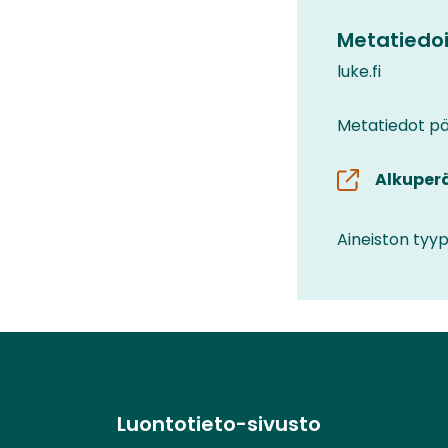
Metatiedoi
luke.fi
Metatiedot päi
Alkuper
Aineiston tyyp
Luontotieto-sivusto