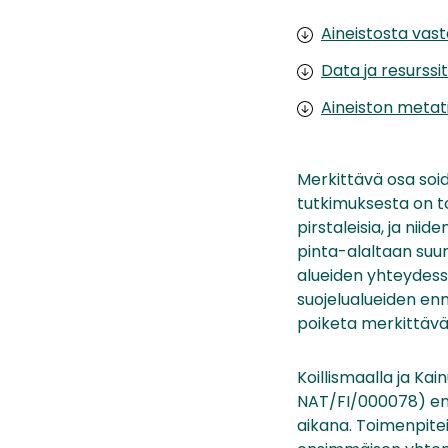
Aineistosta vas
Data ja resurssit
Aineiston metat
Merkittävä osa soi
tutkimuksesta on to
pirstaleisia, ja ni
pinta-alaltaan suur
alueiden yhteydess
suojelualueiden enn
poiketa merkittäväs
Koillismaalla ja K
NAT/FI/000078) enn
aikana. Toimenpite