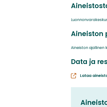
Aineistos
Luonnonvarakesku
Aineiston 
Aineiston ajallinen 
Data ja re
Lataa aineist
Aineist