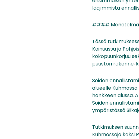
ensimmäisen yhten
laajimmista ennall
#### Menetelmä
Tässä tutkimuksessa
Kainuussa ja Pohjo
kokopuunkorjuu sekä
puuston rakenne, k
Soiden ennallistam
alueelle Kuhmossa 
hankkeen alussa. Alu
Soiden ennallistam
ympäristössä Siika
Tutkimuksen suunnit
Kuhmossaja kaksi P