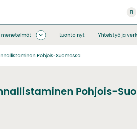
FI
a menetelmät
Luonto nyt
Yhteistyö ja ver
SEURANNAT
JA
MENETELMÄT
ennallistaminen Pohjois-Suomessa
ALASIVUT
nnallistaminen Pohjois-S