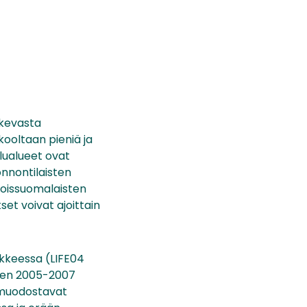
skevasta
kooltaan pieniä ja
elualueet ovat
onnontilaisten
joissuomalaisten
et voivat ajoittain
nkkeessa (LIFE04
sien 2005-2007
s muodostavat