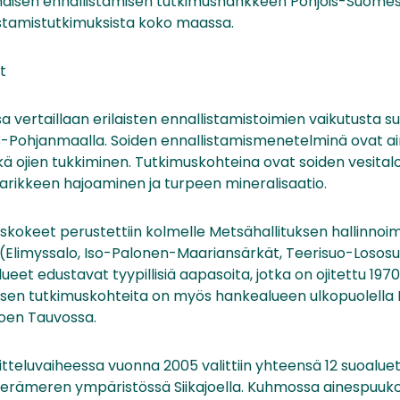
äisen ennallistamisen tutkimushankkeen Pohjois-Suomes
istamistutkimuksista koko maassa.
t
 vertaillaan erilaisten ennallistamistoimien vaikutusta 
is-Pohjanmaalla. Soiden ennallistamismenetelminä ovat ai
 ojien tukkiminen. Tutkimuskohteina ovat soiden vesitalou
arikkeen hajoaminen ja turpeen mineralisaatio.
iskokeet perustettiin kolmelle Metsähallituksen hallinnoi
(Elimyssalo, Iso-Palonen-Maariansärkät, Teerisuo-Lososu
eet edustavat tyypillisiä aapasoita, jotka on ojitettu 1970
isen tutkimuskohteita on myös hankealueen ulkopuolell
joen Tauvossa.
teluvaiheessa vuonna 2005 valittiin yhteensä 12 suoaluetta, 
erämeren ympäristössä Siikajoella. Kuhmossa ainespuukor