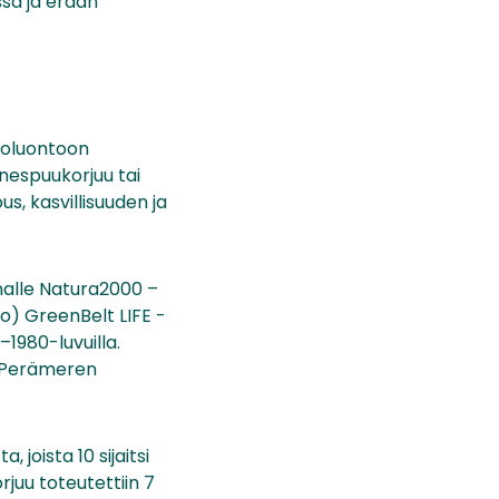
sa ja erään
suoluontoon
nespuukorjuu tai
s, kasvillisuuden ja
malle Natura2000 –
o) GreenBelt LIFE -
–1980-luvuilla.
a Perämeren
joista 10 sijaitsi
juu toteutettiin 7