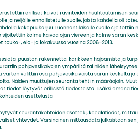
rustettiin erilliset kaivot ravinteiden huuhtoutumisen se
lle ja neljälle ennallistetulle suolle, joista kahdella oli tote
hdella kokopuukorjuu. Luonnontilaiselle suolle sijoitettiin n
lle sijoitettiin kolme kaivoa ojan viereen ja kolme saran kesk
et touko-, elo- ja lokakuussa vuosina 2008–2013.
essiota, puuston rakennetta, karikkeen hajoamista ja tur
urattiin pohjavesikaivojen ympäriltä tai niiden läheisyytee
a varten valittiin osa pohjavesikaivoista saran keskeltä ja
uolta. Näiden muuttujien seuranta tehtiin määräajoin. Muutt
tiedot löytyvät erillisistä tiedostoista. Lisäksi omana t
kohteiden asettelusta.
ytyvät seurantakohteiden asettelu, koealatiedot, mittau
 väliset yhteydet. Varsinainen mittausdata julkaistaan sen 
.