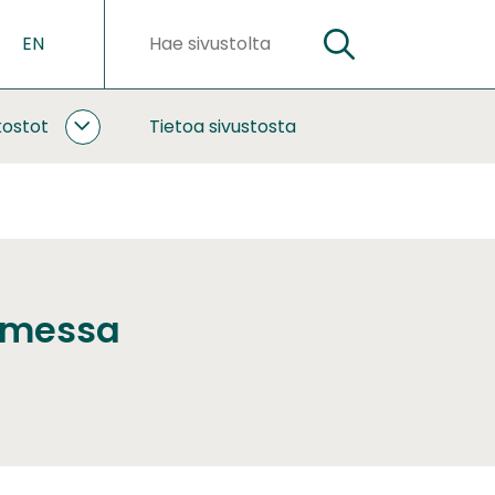
EN
HAE
Hakusanat
kostot
Tietoa sivustosta
YHTEISTYÖ
JA
VERKOSTOT
ALASIVUT
uomessa