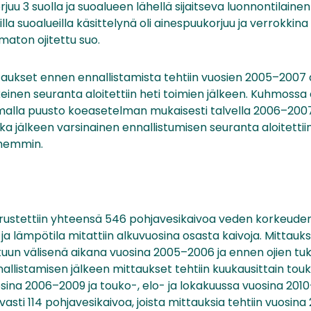
juu 3 suolla ja suoalueen lähellä sijaitseva luonnontilainen
la suoalueilla käsittelynä oli ainespuukorjuu ja verrokkina 
maton ojitettu suo.
taukset ennen ennallistamista tehtiin vuosien 2005–2007 
keinen seuranta aloitettiin heti toimien jälkeen. Kuhmossa
amalla puusto koeasetelman mukaisesti talvella 2006–2007 
ka jälkeen varsinainen ennallistumisen seuranta aloitettiin.
öhemmin.
rustettiin yhteensä 546 pohjavesikaivoa veden korkeuden
lämpötila mitattiin alkuvuosina osasta kaivoja. Mittauksi
uun välisenä aikana vuosina 2005–2006 ja ennen ojien tuk
allistamisen jälkeen mittaukset tehtiin kuukausittain to
sina 2006–2009 ja touko-, elo- ja lokakuussa vuosina 2010–
vasti 114 pohjavesikaivoa, joista mittauksia tehtiin vuosin