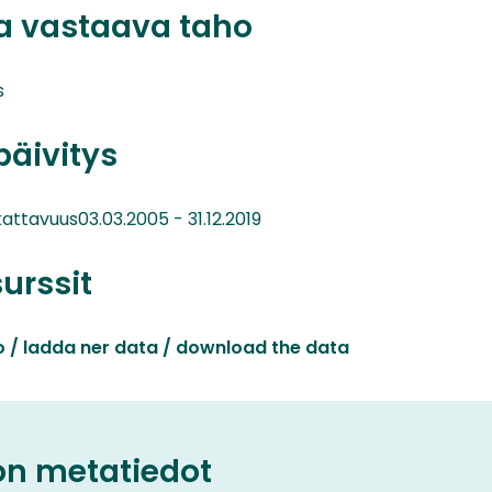
ta vastaava taho
s
päivitys
kattavuus03.03.2005 - 31.12.2019
surssit
o / ladda ner data / download the data
on metatiedot