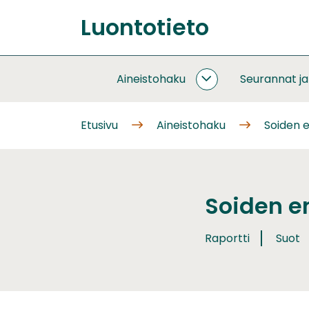
Siirry
Luontotieto
sisältöön
Etusivu
Aineistohaku
Seurannat j
AINEISTOHAKU
ALASIVUT
Etusivu
Aineistohaku
Soiden 
Soiden e
Raportti
Suot