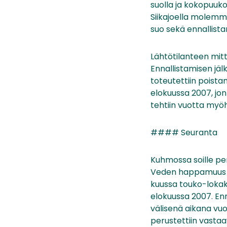
suolla ja kokopuukor
Siikajoella molemmil
suo sekä ennallista
Lähtötilanteen mit
Ennallistamisen jäl
toteutettiin poist
elokuussa 2007, jon
tehtiin vuotta my
#### Seuranta
Kuhmossa soille pe
Veden happamuus ja 
kuussa touko-lokak
elokuussa 2007. Enn
välisenä aikana vuo
perustettiin vastaa