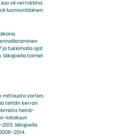
 suo oli verrokkina.
oli luonnontilainen
aikana.
 ennallistaminen
ja tukkimalla ojat
 Siikajoella toimet
 mittausta varten.
a tehtiin kerran
kimista heinä-
uko-lokakuun
2013. Siikajoella
a 2006–2014.