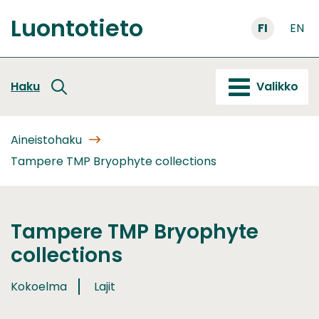
Siirry
Luontotieto
sisältöön
FI
EN
Etusivu
Haku
Valikko
Aineistohaku
Tampere TMP Bryophyte collections
Tampere TMP Bryophyte
collections
Kokoelma
Lajit